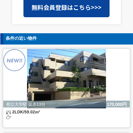
当社は事業運営上、前項利用目的の範囲に限って個人情報
無料会員登録はこちら>>>
を外部に委託することがあります。この場合、個人情報保
護水準の高い委託先を選定し、個人情報の適正管理・機密
保持についての契約を交わし、適切な管理を実施させま
す。
5. 個人情報の開示等の請求
条件の近い物件
ご本人様は、当社に対してご自身の個人情報の開示等（利
用目的の通知、開示、内容の訂正・追加・削除、利用の停
止または消去、第三者への提供の停止）に関して、下記の
当社問合わせ窓口に申し出ることができます。その際、当
社はお客様ご本人を確認させていただいたうえで、合理的
な間内に対応いたします。
【お問合せ窓口】
株式会社バレッグス 個人情報問合せ窓口
住所 東京都目黒区鷹番2-5-21
電話 03-3794-1115
お問合せメールアドレス privacy@balleggs.co.jp
都立大学駅 徒歩13分
170,000円
受付時間：平日10：30～17：00 ※弊社公休日を除く
2LDK/59.02m²
6. 個人情報を提供されることの任意性について
ご本人様が当社に個人情報を提供されるかどうかは任意に