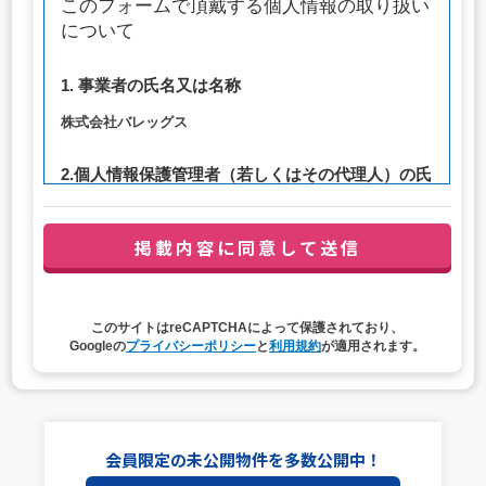
このフォームで頂戴する個人情報の取り扱い
について
1. 事業者の氏名又は名称
株式会社バレッグス
2.個人情報保護管理者（若しくはその代理人）の氏
名又は職名、所属及び連絡先
管理者職名：代表取締役社長
連絡先：privacy@balleggs.co.jp
3. 個人情報の利用目的
このサイトはreCAPTCHAによって保護されており、
（1）お問い合わせ対応（本人への連絡を含む）のため
Googleの
プライバシーポリシー
と
利用規約
が適用されます。
（2）ご相談の対応（本人への連絡を含む）のため
（3）当サイトの各種サービスおよびサービスに関連した
各種情報のメールによるご案内のため
4. 個人情報取扱いの委託
会員限定の未公開物件を多数公開中！