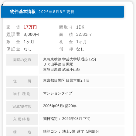
物件基本情報
2026年8月8日更新
家 賃
17万円
間取り
1DK
管理費
8,000円
面 積
32.81m²
(共益費)
敷 金
1ヶ月
礼 金
1ヶ月
保証金
なし
償 却
なし
東急東横線 学芸大学駅 徒歩12分
周辺の交通
ＪＲ山手線 目黒駅
東急目黒線 武蔵小山駅
東京都目黒区 目黒本町2丁目
住 所
マンションタイプ
物件種別
2006年06月/ 築20年
完成/築年数
期日指定： 2026年08月 下旬
入居時期
鉄筋コン： 地上5階 建て 5階部分
構 造