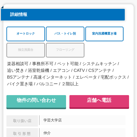
詳細情報
オートロック
バス・トイレ別
室内洗濯機置き場
独立洗面台
フローリング
楽器相談可
事務所不可
ペット可能
システムキッチン
追い焚き
浴室乾燥機
エアコン
CATV
CSアンテナ
BSアンテナ
高速インターネット
エレベータ
宅配ボックス
バイク置き場
バルコニー
２階以上
物件の問い合わせ
店舗へ電話
学芸大学店
取り扱い店
仲介
取引形態