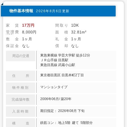
物件基本情報
2026年8月6日更新
家 賃
17万円
間取り
1DK
管理費
8,000円
面 積
32.81m²
(共益費)
敷 金
1ヶ月
礼 金
1ヶ月
保証金
なし
償 却
なし
東急東横線 学芸大学駅 徒歩12分
周辺の交通
ＪＲ山手線 目黒駅
東急目黒線 武蔵小山駅
東京都目黒区 目黒本町2丁目
住 所
マンションタイプ
物件種別
2006年06月/ 築20年
完成/築年数
期日指定： 2026年08月 下旬
入居時期
鉄筋コン： 地上5階 建て 5階部分
構 造