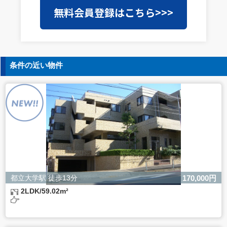
当社は事業運営上、前項利用目的の範囲に限って個人情報
無料会員登録はこちら>>>
を外部に委託することがあります。この場合、個人情報保
護水準の高い委託先を選定し、個人情報の適正管理・機密
保持についての契約を交わし、適切な管理を実施させま
す。
5. 個人情報の開示等の請求
条件の近い物件
ご本人様は、当社に対してご自身の個人情報の開示等（利
用目的の通知、開示、内容の訂正・追加・削除、利用の停
止または消去、第三者への提供の停止）に関して、下記の
当社問合わせ窓口に申し出ることができます。その際、当
社はお客様ご本人を確認させていただいたうえで、合理的
な間内に対応いたします。
【お問合せ窓口】
株式会社バレッグス 個人情報問合せ窓口
住所 東京都目黒区鷹番2-5-21
電話 03-3794-1115
お問合せメールアドレス privacy@balleggs.co.jp
都立大学駅 徒歩13分
170,000円
受付時間：平日10：30～17：00 ※弊社公休日を除く
2LDK/59.02m²
6. 個人情報を提供されることの任意性について
ご本人様が当社に個人情報を提供されるかどうかは任意に