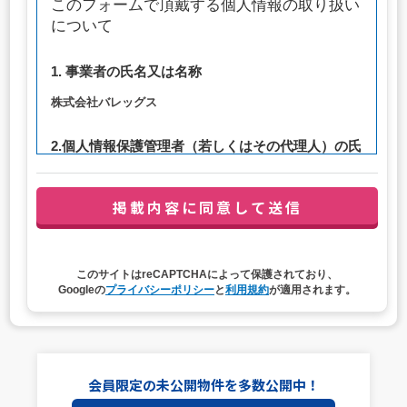
このフォームで頂戴する個人情報の取り扱い
について
1. 事業者の氏名又は名称
株式会社バレッグス
2.個人情報保護管理者（若しくはその代理人）の氏
名又は職名、所属及び連絡先
管理者職名：代表取締役社長
連絡先：privacy@balleggs.co.jp
3. 個人情報の利用目的
このサイトはreCAPTCHAによって保護されており、
（1）お問い合わせ対応（本人への連絡を含む）のため
Googleの
プライバシーポリシー
と
利用規約
が適用されます。
（2）ご相談の対応（本人への連絡を含む）のため
（3）当サイトの各種サービスおよびサービスに関連した
各種情報のメールによるご案内のため
4. 個人情報取扱いの委託
会員限定の未公開物件を多数公開中！