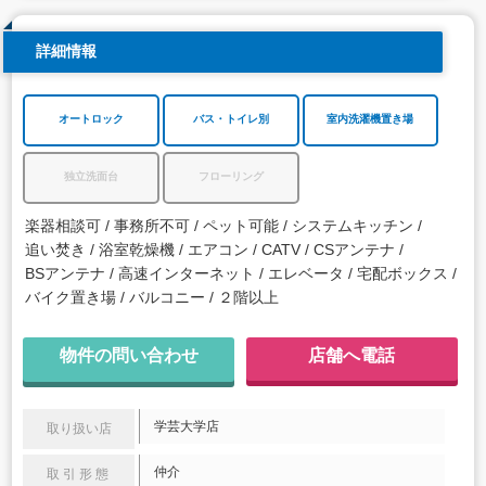
詳細情報
オートロック
バス・トイレ別
室内洗濯機置き場
独立洗面台
フローリング
楽器相談可
事務所不可
ペット可能
システムキッチン
追い焚き
浴室乾燥機
エアコン
CATV
CSアンテナ
BSアンテナ
高速インターネット
エレベータ
宅配ボックス
バイク置き場
バルコニー
２階以上
物件の問い合わせ
店舗へ電話
学芸大学店
取り扱い店
仲介
取引形態