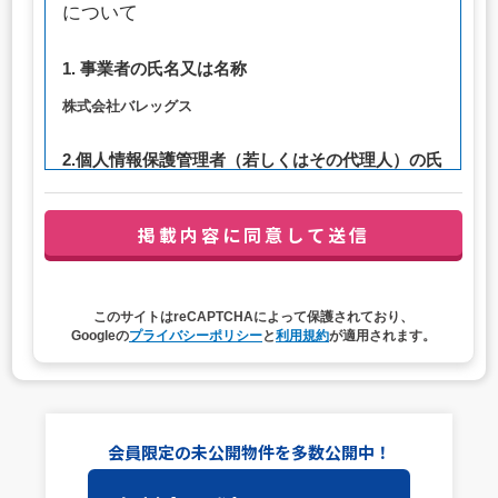
について
1. 事業者の氏名又は名称
株式会社バレッグス
2.個人情報保護管理者（若しくはその代理人）の氏
名又は職名、所属及び連絡先
管理者職名：代表取締役社長
連絡先：privacy@balleggs.co.jp
3. 個人情報の利用目的
このサイトはreCAPTCHAによって保護されており、
（1）お問い合わせ対応（本人への連絡を含む）のため
Googleの
プライバシーポリシー
と
利用規約
が適用されます。
（2）ご相談の対応（本人への連絡を含む）のため
（3）当サイトの各種サービスおよびサービスに関連した
各種情報のメールによるご案内のため
4. 個人情報取扱いの委託
会員限定の未公開物件を多数公開中！
当社は事業運営上、前項利用目的の範囲に限って個人情報