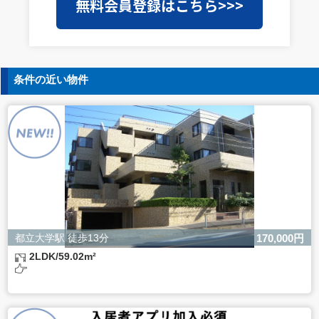
無料会員登録はこちら>>>
を外部に委託することがあります。この場合、個人情報保
護水準の高い委託先を選定し、個人情報の適正管理・機密
保持についての契約を交わし、適切な管理を実施させま
す。
5. 個人情報の開示等の請求
条件の近い物件
ご本人様は、当社に対してご自身の個人情報の開示等（利
用目的の通知、開示、内容の訂正・追加・削除、利用の停
止または消去、第三者への提供の停止）に関して、下記の
当社問合わせ窓口に申し出ることができます。その際、当
社はお客様ご本人を確認させていただいたうえで、合理的
な間内に対応いたします。
【お問合せ窓口】
株式会社バレッグス 個人情報問合せ窓口
住所 東京都目黒区鷹番2-5-21
電話 03-3794-1115
お問合せメールアドレス privacy@balleggs.co.jp
都立大学駅 徒歩13分
170,000円
受付時間：平日10：30～17：00 ※弊社公休日を除く
2LDK/59.02m²
6. 個人情報を提供されることの任意性について
ご本人様が当社に個人情報を提供されるかどうかは任意に
よるものです。