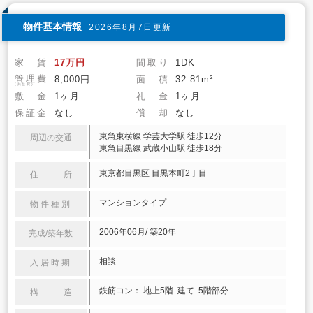
物件基本情報
2026年8月7日更新
家 賃
17万円
間取り
1DK
管理費
8,000円
面 積
32.81m²
(共益費)
敷 金
1ヶ月
礼 金
1ヶ月
保証金
なし
償 却
なし
東急東横線 学芸大学駅 徒歩12分
周辺の交通
東急目黒線 武蔵小山駅 徒歩18分
東京都目黒区 目黒本町2丁目
住 所
マンションタイプ
物件種別
2006年06月/ 築20年
完成/築年数
相談
入居時期
鉄筋コン： 地上5階 建て 5階部分
構 造