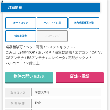
詳細情報
オートロック
バス・トイレ別
室内洗濯機置き場
独立洗面台
フローリング
楽器相談可
ペット可能
システムキッチン
ごみ出し24時間OK
追い焚き
浴室乾燥機
エアコン
CATV
CSアンテナ
BSアンテナ
エレベータ
宅配ボックス
バルコニー
２階以上
物件の問い合わせ
店舗へ電話
学芸大学店
取り扱い店
仲介
取引形態