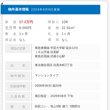
物件基本情報
2026年8月8日更新
家 賃
17.2万円
間取り
1DK
管理費
8,000円
面 積
32.81m²
(共益費)
敷 金
1ヶ月
礼 金
1ヶ月
保証金
なし
償 却
なし
東急東横線 学芸大学駅 徒歩12分
周辺の交通
ＪＲ山手線 目黒駅
東急目黒線 武蔵小山駅
東京都目黒区 目黒本町2丁目
住 所
マンションタイプ
物件種別
2006年06月/ 築20年
完成/築年数
期日指定： 2026年08月 下旬
入居時期
鉄筋コン： 地上5階 建て 5階部分
構 造