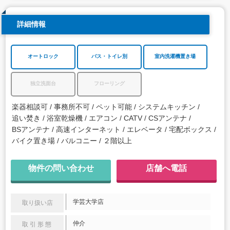
詳細情報
オートロック
バス・トイレ別
室内洗濯機置き場
独立洗面台
フローリング
楽器相談可
事務所不可
ペット可能
システムキッチン
追い焚き
浴室乾燥機
エアコン
CATV
CSアンテナ
BSアンテナ
高速インターネット
エレベータ
宅配ボックス
バイク置き場
バルコニー
２階以上
物件の問い合わせ
店舗へ電話
学芸大学店
取り扱い店
仲介
取引形態