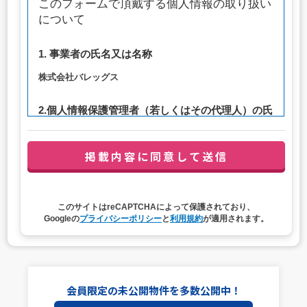
このフォームで頂戴する個人情報の取り扱い
について
1. 事業者の氏名又は名称
株式会社バレッグス
2.個人情報保護管理者（若しくはその代理人）の氏
名又は職名、所属及び連絡先
管理者職名：代表取締役社長
連絡先：privacy@balleggs.co.jp
3. 個人情報の利用目的
このサイトはreCAPTCHAによって保護されており、
（1）お問い合わせ対応（本人への連絡を含む）のため
Googleの
プライバシーポリシー
と
利用規約
が適用されます。
（2）ご相談の対応（本人への連絡を含む）のため
（3）当サイトの各種サービスおよびサービスに関連した
各種情報のメールによるご案内のため
4. 個人情報取扱いの委託
会員限定の未公開物件を多数公開中！