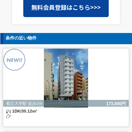
当社は事業運営上、前項利用目的の範囲に限って個人情報
無料会員登録はこちら>>>
を外部に委託することがあります。この場合、個人情報保
護水準の高い委託先を選定し、個人情報の適正管理・機密
保持についての契約を交わし、適切な管理を実施させま
す。
5. 個人情報の開示等の請求
条件の近い物件
ご本人様は、当社に対してご自身の個人情報の開示等（利
用目的の通知、開示、内容の訂正・追加・削除、利用の停
止または消去、第三者への提供の停止）に関して、下記の
当社問合わせ窓口に申し出ることができます。その際、当
社はお客様ご本人を確認させていただいたうえで、合理的
な間内に対応いたします。
【お問合せ窓口】
株式会社バレッグス 個人情報問合せ窓口
住所 東京都目黒区鷹番2-5-21
電話 03-3794-1115
お問合せメールアドレス privacy@balleggs.co.jp
都立大学駅 徒歩2分
173,000円
受付時間：平日10：30～17：00 ※弊社公休日を除く
1DK/30.12m²
6. 個人情報を提供されることの任意性について
ご本人様が当社に個人情報を提供されるかどうかは任意に