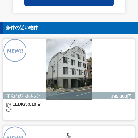
保持についての契約を交わし、適切な管理を実施させま
す。
5. 個人情報の開示等の請求
条件の近い物件
ご本人様は、当社に対してご自身の個人情報の開示等（利
用目的の通知、開示、内容の訂正・追加・削除、利用の停
止または消去、第三者への提供の停止）に関して、下記の
当社問合わせ窓口に申し出ることができます。その際、当
社はお客様ご本人を確認させていただいたうえで、合理的
な間内に対応いたします。
【お問合せ窓口】
株式会社バレッグス 個人情報問合せ窓口
住所 東京都目黒区鷹番2-5-21
電話 03-3794-1115
お問合せメールアドレス privacy@balleggs.co.jp
不動前駅 徒歩6分
195,000円
受付時間：平日10：30～17：00 ※弊社公休日を除く
1LDK/39.18m²
6. 個人情報を提供されることの任意性について
ご本人様が当社に個人情報を提供されるかどうかは任意に
よるものです。
ただし、必要な項目をいただけない場合、適切な対応がで