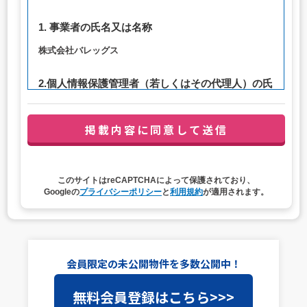
1. 事業者の氏名又は名称
株式会社バレッグス
2.個人情報保護管理者（若しくはその代理人）の氏
名又は職名、所属及び連絡先
管理者職名：代表取締役社長
連絡先：privacy@balleggs.co.jp
3. 個人情報の利用目的
このサイトはreCAPTCHAによって保護されており、
（1）お問い合わせ対応（本人への連絡を含む）のため
Googleの
プライバシーポリシー
と
利用規約
が適用されます。
（2）ご相談の対応（本人への連絡を含む）のため
（3）当サイトの各種サービスおよびサービスに関連した
各種情報のメールによるご案内のため
4. 個人情報取扱いの委託
会員限定の未公開物件を多数公開中！
当社は事業運営上、前項利用目的の範囲に限って個人情報
無料会員登録はこちら>>>
を外部に委託することがあります。この場合、個人情報保
護水準の高い委託先を選定し、個人情報の適正管理・機密