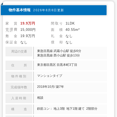
物件基本情報
2026年8月8日更新
家 賃
19.9万円
間取り
1LDK
管理費
15,000円
面 積
40.55m²
(共益費)
敷 金
19.9万円
礼 金
なし
保証金
なし
償 却
なし
東急目黒線 武蔵小山駅 徒歩6分
周辺の交通
東急目黒線 西小山駅 徒歩13分
東京都目黒区 目黒本町3丁目
住 所
マンションタイプ
物件種別
2018年10月/ 築7年
完成/築年数
相談
入居時期
鉄筋コン： 地上3階 地下1階 建て 2階部分
構 造