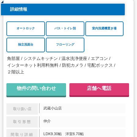
詳細情報
オートロック
バス・トイレ別
室内洗濯機置き場
独立洗面台
フローリング
角部屋
システムキッチン
温水洗浄便座
エアコン
インターネット利用料無料
防犯カメラ
宅配ボックス
２階以上
物件の問い合わせ
店舗へ電話
武蔵小山店
取り扱い店
仲介
取引形態
LDK9.30帖 洋室6.70帖
間取り詳細