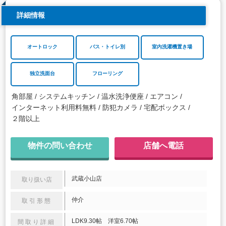
詳細情報
オートロック
バス・トイレ別
室内洗濯機置き場
独立洗面台
フローリング
角部屋
システムキッチン
温水洗浄便座
エアコン
インターネット利用料無料
防犯カメラ
宅配ボックス
２階以上
物件の問い合わせ
店舗へ電話
武蔵小山店
取り扱い店
仲介
取引形態
LDK9.30帖 洋室6.70帖
間取り詳細