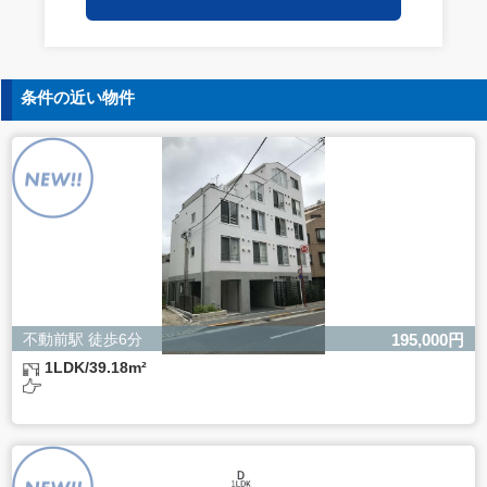
保持についての契約を交わし、適切な管理を実施させま
す。
5. 個人情報の開示等の請求
条件の近い物件
ご本人様は、当社に対してご自身の個人情報の開示等（利
用目的の通知、開示、内容の訂正・追加・削除、利用の停
止または消去、第三者への提供の停止）に関して、下記の
当社問合わせ窓口に申し出ることができます。その際、当
社はお客様ご本人を確認させていただいたうえで、合理的
な間内に対応いたします。
【お問合せ窓口】
株式会社バレッグス 個人情報問合せ窓口
住所 東京都目黒区鷹番2-5-21
電話 03-3794-1115
お問合せメールアドレス privacy@balleggs.co.jp
不動前駅 徒歩6分
195,000円
受付時間：平日10：30～17：00 ※弊社公休日を除く
1LDK/39.18m²
6. 個人情報を提供されることの任意性について
ご本人様が当社に個人情報を提供されるかどうかは任意に
よるものです。
ただし、必要な項目をいただけない場合、適切な対応がで