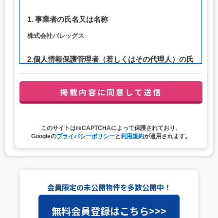
1. 事業者の氏名又は名称
株式会社バレッグス
2.個人情報保護管理者（若しくはその代理人）の氏
名又は職名、所属及び連絡先
管理者職名：代表取締役社長
連絡先：privacy@balleggs.co.jp
3. 個人情報の利用目的
このサイトはreCAPTCHAによって保護されており、
（1）お問い合わせ対応（本人への連絡を含む）のため
Googleの
プライバシーポリシー
と
利用規約
が適用されます。
（2）ご相談の対応（本人への連絡を含む）のため
（3）当サイトの各種サービスおよびサービスに関連した
各種情報のメールによるご案内のため
4. 個人情報取扱いの委託
会員限定の未公開物件を多数公開中！
当社は事業運営上、前項利用目的の範囲に限って個人情報
無料会員登録はこちら>>>
を外部に委託することがあります。この場合、個人情報保
護水準の高い委託先を選定し、個人情報の適正管理・機密