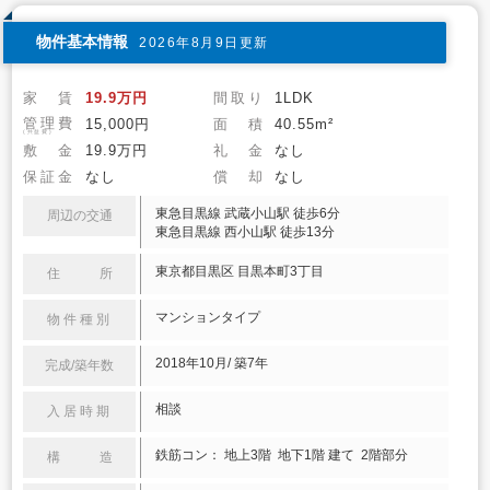
物件基本情報
2026年8月9日更新
家 賃
19.9万円
間取り
1LDK
管理費
15,000円
面 積
40.55m²
(共益費)
敷 金
19.9万円
礼 金
なし
保証金
なし
償 却
なし
東急目黒線 武蔵小山駅 徒歩6分
周辺の交通
東急目黒線 西小山駅 徒歩13分
東京都目黒区 目黒本町3丁目
住 所
マンションタイプ
物件種別
2018年10月/ 築7年
完成/築年数
相談
入居時期
鉄筋コン： 地上3階 地下1階 建て 2階部分
構 造