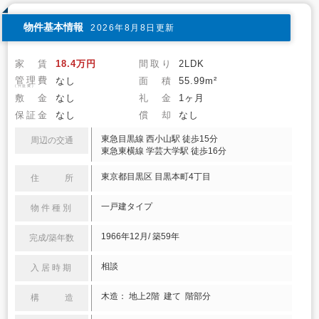
物件基本情報
2026年8月8日更新
家 賃
18.4万円
間取り
2LDK
管理費
なし
面 積
55.99m²
(共益費)
敷 金
なし
礼 金
1ヶ月
保証金
なし
償 却
なし
東急目黒線 西小山駅 徒歩15分
周辺の交通
東急東横線 学芸大学駅 徒歩16分
東京都目黒区 目黒本町4丁目
住 所
一戸建タイプ
物件種別
1966年12月/ 築59年
完成/築年数
相談
入居時期
木造： 地上2階 建て 階部分
構 造