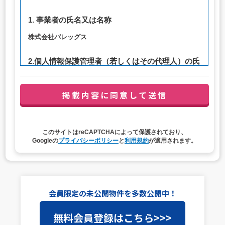
1. 事業者の氏名又は名称
株式会社バレッグス
2.個人情報保護管理者（若しくはその代理人）の氏
名又は職名、所属及び連絡先
管理者職名：代表取締役社長
連絡先：privacy@balleggs.co.jp
3. 個人情報の利用目的
このサイトはreCAPTCHAによって保護されており、
（1）お問い合わせ対応（本人への連絡を含む）のため
Googleの
プライバシーポリシー
と
利用規約
が適用されます。
（2）ご相談の対応（本人への連絡を含む）のため
（3）当サイトの各種サービスおよびサービスに関連した
各種情報のメールによるご案内のため
4. 個人情報取扱いの委託
会員限定の未公開物件を多数公開中！
当社は事業運営上、前項利用目的の範囲に限って個人情報
無料会員登録はこちら>>>
を外部に委託することがあります。この場合、個人情報保
護水準の高い委託先を選定し、個人情報の適正管理・機密