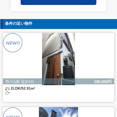
保持についての契約を交わし、適切な管理を実施させま
す。
5. 個人情報の開示等の請求
条件の近い物件
ご本人様は、当社に対してご自身の個人情報の開示等（利
用目的の通知、開示、内容の訂正・追加・削除、利用の停
止または消去、第三者への提供の停止）に関して、下記の
当社問合わせ窓口に申し出ることができます。その際、当
社はお客様ご本人を確認させていただいたうえで、合理的
な間内に対応いたします。
【お問合せ窓口】
株式会社バレッグス 個人情報問合せ窓口
住所 東京都目黒区鷹番2-5-21
電話 03-3794-1115
お問合せメールアドレス privacy@balleggs.co.jp
西小山駅 徒歩4分
185,000円
受付時間：平日10：30～17：00 ※弊社公休日を除く
2LDK/52.91m²
6. 個人情報を提供されることの任意性について
ご本人様が当社に個人情報を提供されるかどうかは任意に
よるものです。
ただし、必要な項目をいただけない場合、適切な対応がで