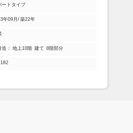
パートタイプ
03年09月/ 築22年
談
骨造： 地上10階 建て 8階部分
5182