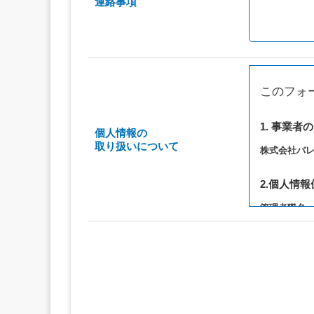
連絡事項
このフォ
1. 事業者
個人情報の
取り扱いについて
株式会社バ
2.個人情
管理者職名
連絡先：privac
3. 個人情
（1）お問い
（2）ご相談
（3）当サ