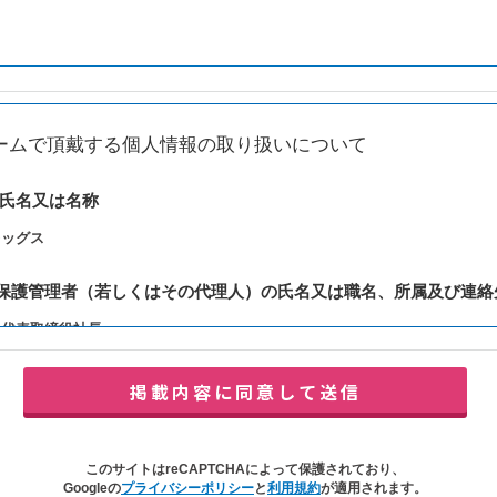
ームで頂戴する個人情報の取り扱いについて
の氏名又は名称
レッグス
報保護管理者（若しくはその代理人）の氏名又は職名、所属及び連絡
：代表取締役社長
y@balleggs.co.jp
報の利用目的
合わせ対応（本人への連絡を含む）のため
の対応（本人への連絡を含む）のため
このサイトはreCAPTCHAによって保護されており、
イトの各種サービスおよびサービスに関連した各種情報のメールによるご案内
Googleの
プライバシーポリシー
と
利用規約
が適用されます。