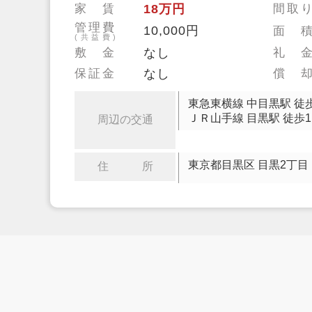
家 賃
18万円
間取
管理費
10,000円
面 
(共益費)
敷 金
なし
礼 
保証金
なし
償 
東急東横線 中目黒駅 徒歩
ＪＲ山手線 目黒駅 徒歩1
周辺の交通
東京都目黒区 目黒2丁目
住 所