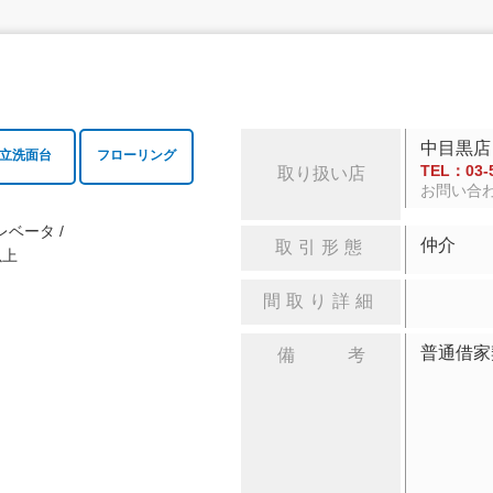
中目黒店
立洗面台
フローリング
TEL：03-5
取り扱い店
お問い合
レベータ
仲介
取引形態
以上
間取り詳細
普通借家
備 考