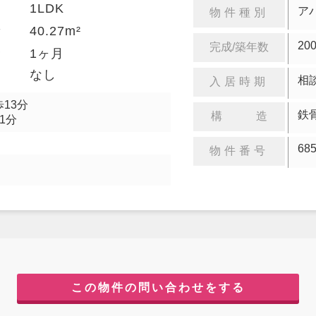
1LDK
り
ア
物件種別
40.27m²
積
20
完成/築年数
金
1ヶ月
却
なし
相
入居時期
13分
鉄
構 造
1分
68
物件番号
この物件の問い合わせをする