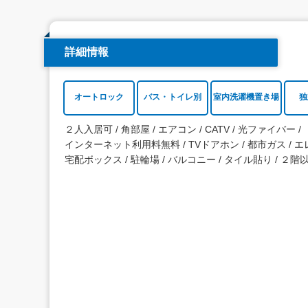
詳細情報
オートロック
バス・トイレ別
室内洗濯機置き場
独
２人入居可
角部屋
エアコン
CATV
光ファイバー
インターネット利用料無料
TVドアホン
都市ガス
エ
宅配ボックス
駐輪場
バルコニー
タイル貼り
２階