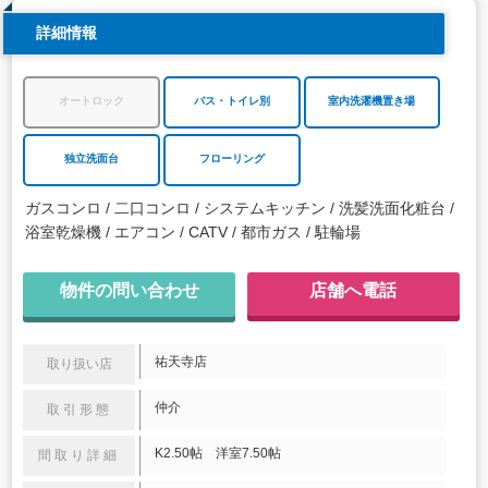
詳細情報
オートロック
バス・トイレ別
室内洗濯機置き場
独立洗面台
フローリング
ガスコンロ
二口コンロ
システムキッチン
洗髪洗面化粧台
浴室乾燥機
エアコン
CATV
都市ガス
駐輪場
物件の問い合わせ
店舗へ電話
祐天寺店
取り扱い店
仲介
取引形態
K2.50帖 洋室7.50帖
間取り詳細