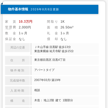
物件基本情報
2026年8月8日更新
家 賃
10.3万円
間取り
1K
管理費
2,000円
面 積
26.50m²
(共益費)
敷 金
1ヶ月
礼 金
1ヶ月
保証金
なし
償 却
なし
ＪＲ山手線 目黒駅 徒歩13分
周辺の交通
東急東横線 祐天寺駅 徒歩15分
東京都目黒区 目黒4丁目
住 所
アパートタイプ
物件種別
2007年03月/ 築19年
完成/築年数
相談
入居時期
木造： 地上2階 建て 1階部分
構 造