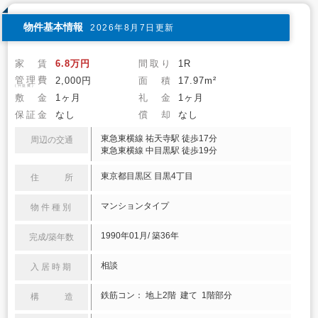
物件基本情報
2026年8月7日更新
家 賃
6.8万円
間取り
1R
管理費
2,000円
面 積
17.97m²
(共益費)
敷 金
1ヶ月
礼 金
1ヶ月
保証金
なし
償 却
なし
東急東横線 祐天寺駅 徒歩17分
周辺の交通
東急東横線 中目黒駅 徒歩19分
東京都目黒区 目黒4丁目
住 所
マンションタイプ
物件種別
1990年01月/ 築36年
完成/築年数
相談
入居時期
鉄筋コン： 地上2階 建て 1階部分
構 造