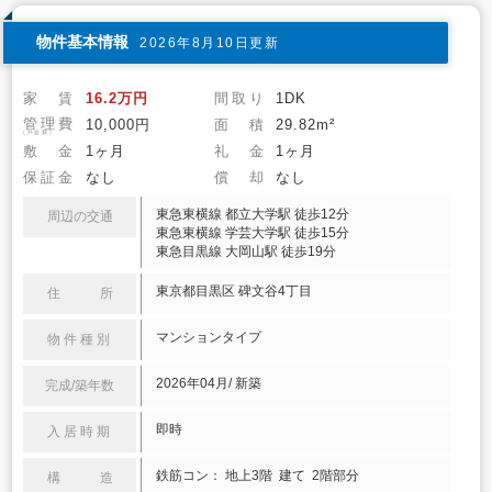
物件基本情報
2026年8月10日更新
家 賃
16.2万円
間取り
1DK
管理費
10,000円
面 積
29.82m²
(共益費)
敷 金
1ヶ月
礼 金
1ヶ月
保証金
なし
償 却
なし
東急東横線 都立大学駅 徒歩12分
周辺の交通
東急東横線 学芸大学駅 徒歩15分
東急目黒線 大岡山駅 徒歩19分
東京都目黒区 碑文谷4丁目
住 所
マンションタイプ
物件種別
2026年04月/ 新築
完成/築年数
即時
入居時期
鉄筋コン： 地上3階 建て 2階部分
構 造