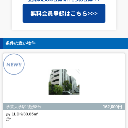
当社は事業運営上、前項利用目的の範囲に限って個人情報
無料会員登録はこちら>>>
を外部に委託することがあります。この場合、個人情報保
護水準の高い委託先を選定し、個人情報の適正管理・機密
保持についての契約を交わし、適切な管理を実施させま
す。
5. 個人情報の開示等の請求
条件の近い物件
ご本人様は、当社に対してご自身の個人情報の開示等（利
用目的の通知、開示、内容の訂正・追加・削除、利用の停
止または消去、第三者への提供の停止）に関して、下記の
当社問合わせ窓口に申し出ることができます。その際、当
社はお客様ご本人を確認させていただいたうえで、合理的
な間内に対応いたします。
【お問合せ窓口】
株式会社バレッグス 個人情報問合せ窓口
住所 東京都目黒区鷹番2-5-21
電話 03-3794-1115
お問合せメールアドレス privacy@balleggs.co.jp
学芸大学駅 徒歩8分
162,000円
受付時間：平日10：30～17：00 ※弊社公休日を除く
1LDK/33.85m²
6. 個人情報を提供されることの任意性について