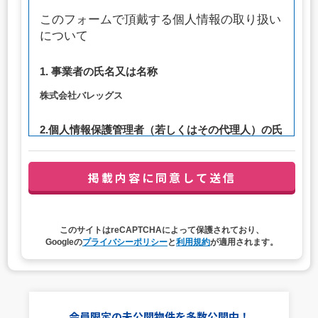
このフォームで頂戴する個人情報の取り扱い
について
1. 事業者の氏名又は名称
株式会社バレッグス
2.個人情報保護管理者（若しくはその代理人）の氏
名又は職名、所属及び連絡先
管理者職名：代表取締役社長
連絡先：privacy@balleggs.co.jp
3. 個人情報の利用目的
このサイトはreCAPTCHAによって保護されており、
（1）お問い合わせ対応（本人への連絡を含む）のため
Googleの
プライバシーポリシー
と
利用規約
が適用されます。
（2）ご相談の対応（本人への連絡を含む）のため
（3）当サイトの各種サービスおよびサービスに関連した
各種情報のメールによるご案内のため
4. 個人情報取扱いの委託
会員限定の未公開物件を多数公開中！