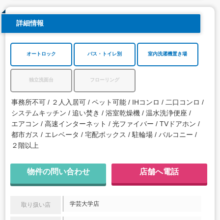
詳細情報
オートロック
バス・トイレ別
室内洗濯機置き場
独立洗面台
フローリング
事務所不可
２人入居可
ペット可能
IHコンロ
二口コンロ
システムキッチン
追い焚き
浴室乾燥機
温水洗浄便座
エアコン
高速インターネット
光ファイバー
TVドアホン
都市ガス
エレベータ
宅配ボックス
駐輪場
バルコニー
２階以上
物件の問い合わせ
店舗へ電話
学芸大学店
取り扱い店