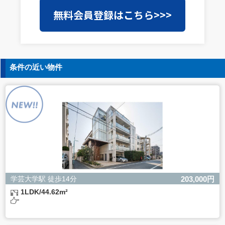
当社は事業運営上、前項利用目的の範囲に限って個人情報
無料会員登録はこちら>>>
を外部に委託することがあります。この場合、個人情報保
護水準の高い委託先を選定し、個人情報の適正管理・機密
保持についての契約を交わし、適切な管理を実施させま
す。
5. 個人情報の開示等の請求
条件の近い物件
ご本人様は、当社に対してご自身の個人情報の開示等（利
用目的の通知、開示、内容の訂正・追加・削除、利用の停
止または消去、第三者への提供の停止）に関して、下記の
当社問合わせ窓口に申し出ることができます。その際、当
社はお客様ご本人を確認させていただいたうえで、合理的
な間内に対応いたします。
【お問合せ窓口】
株式会社バレッグス 個人情報問合せ窓口
住所 東京都目黒区鷹番2-5-21
電話 03-3794-1115
お問合せメールアドレス privacy@balleggs.co.jp
学芸大学駅 徒歩14分
203,000円
受付時間：平日10：30～17：00 ※弊社公休日を除く
1LDK/44.62m²
6. 個人情報を提供されることの任意性について
ご本人様が当社に個人情報を提供されるかどうかは任意に