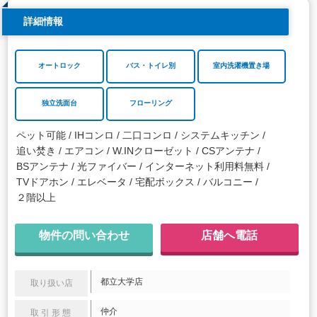
詳細情報
オートロック
バス・トイレ別
室内洗濯機置き場
独立洗面台
フローリング
ペット可能
IHコンロ
二口コンロ
システムキッチン
追い焚き
エアコン
W.INクローゼット
CSアンテナ
BSアンテナ
光ファイバー
インターネット利用料無料
TVドアホン
エレベータ
宅配ボックス
バルコニー
２階以上
物件の問い合わせ
店舗へ電話
都立大学店
取り扱い店
仲介
取引形態