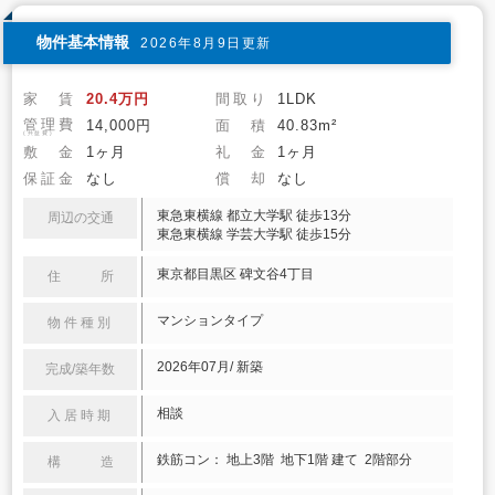
物件基本情報
2026年8月9日更新
家 賃
20.4万円
間取り
1LDK
管理費
14,000円
面 積
40.83m²
(共益費)
敷 金
1ヶ月
礼 金
1ヶ月
保証金
なし
償 却
なし
東急東横線 都立大学駅 徒歩13分
周辺の交通
東急東横線 学芸大学駅 徒歩15分
東京都目黒区 碑文谷4丁目
住 所
マンションタイプ
物件種別
2026年07月/ 新築
完成/築年数
相談
入居時期
鉄筋コン： 地上3階 地下1階 建て 2階部分
構 造