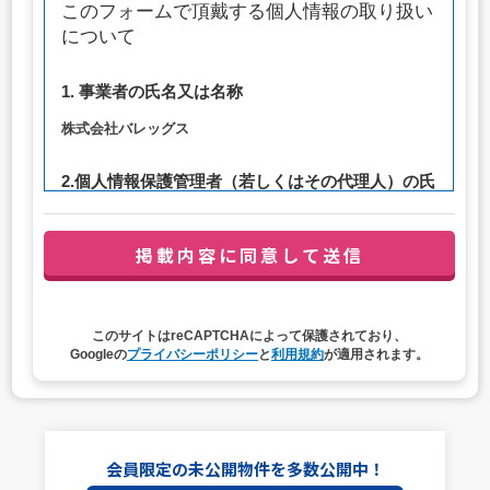
このフォームで頂戴する個人情報の取り扱い
について
1. 事業者の氏名又は名称
株式会社バレッグス
2.個人情報保護管理者（若しくはその代理人）の氏
名又は職名、所属及び連絡先
管理者職名：代表取締役社長
連絡先：privacy@balleggs.co.jp
3. 個人情報の利用目的
このサイトはreCAPTCHAによって保護されており、
（1）お問い合わせ対応（本人への連絡を含む）のため
Googleの
プライバシーポリシー
と
利用規約
が適用されます。
（2）ご相談の対応（本人への連絡を含む）のため
（3）当サイトの各種サービスおよびサービスに関連した
各種情報のメールによるご案内のため
4. 個人情報取扱いの委託
会員限定の未公開物件を多数公開中！