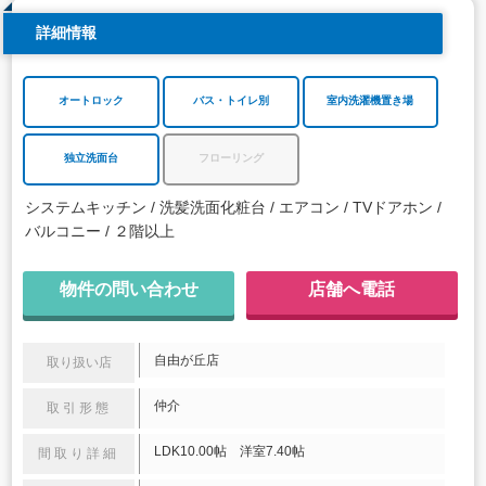
詳細情報
オートロック
バス・トイレ別
室内洗濯機置き場
独立洗面台
フローリング
システムキッチン
洗髪洗面化粧台
エアコン
TVドアホン
バルコニー
２階以上
物件の問い合わせ
店舗へ電話
自由が丘店
取り扱い店
仲介
取引形態
LDK10.00帖 洋室7.40帖
間取り詳細