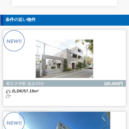
す。
5. 個人情報の開示等の請求
条件の近い物件
ご本人様は、当社に対してご自身の個人情報の開示等（利
用目的の通知、開示、内容の訂正・追加・削除、利用の停
止または消去、第三者への提供の停止）に関して、下記の
当社問合わせ窓口に申し出ることができます。その際、当
社はお客様ご本人を確認させていただいたうえで、合理的
な間内に対応いたします。
【お問合せ窓口】
株式会社バレッグス 個人情報問合せ窓口
住所 東京都目黒区鷹番2-5-21
電話 03-3794-1115
お問合せメールアドレス privacy@balleggs.co.jp
都立大学駅 徒歩20分
185,000円
受付時間：平日10：30～17：00 ※弊社公休日を除く
2LDK/57.19m²
6. 個人情報を提供されることの任意性について
ご本人様が当社に個人情報を提供されるかどうかは任意に
よるものです。
ただし、必要な項目をいただけない場合、適切な対応がで
きない場合があります。