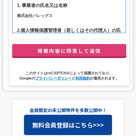
1. 事業者の氏名又は名称
株式会社バレッグス
2.個人情報保護管理者（若しくはその代理人）の氏
名又は職名、所属及び連絡先
管理者職名：代表取締役社長
連絡先：privacy@balleggs.co.jp
3. 個人情報の利用目的
このサイトはreCAPTCHAによって保護されており、
（1）お問い合わせ対応（本人への連絡を含む）のため
Googleの
プライバシーポリシー
と
利用規約
が適用されます。
（2）ご相談の対応（本人への連絡を含む）のため
（3）当サイトの各種サービスおよびサービスに関連した
各種情報のメールによるご案内のため
4. 個人情報取扱いの委託
会員限定の未公開物件を多数公開中！
当社は事業運営上、前項利用目的の範囲に限って個人情報
無料会員登録はこちら>>>
を外部に委託することがあります。この場合、個人情報保
護水準の高い委託先を選定し、個人情報の適正管理・機密
保持についての契約を交わし、適切な管理を実施させま