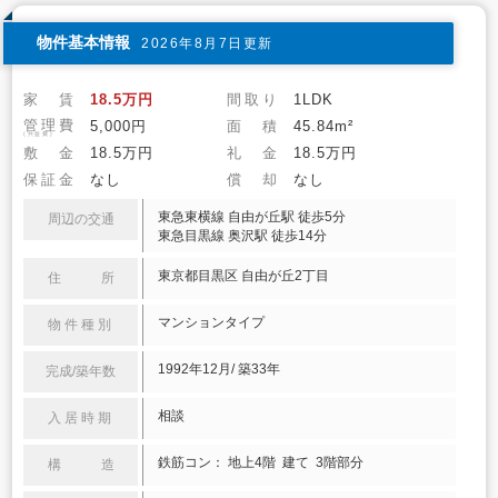
物件基本情報
2026年8月7日更新
家 賃
18.5万円
間取り
1LDK
管理費
5,000円
面 積
45.84m²
(共益費)
敷 金
18.5万円
礼 金
18.5万円
保証金
なし
償 却
なし
東急東横線 自由が丘駅 徒歩5分
周辺の交通
東急目黒線 奥沢駅 徒歩14分
東京都目黒区 自由が丘2丁目
住 所
マンションタイプ
物件種別
1992年12月/ 築33年
完成/築年数
相談
入居時期
鉄筋コン： 地上4階 建て 3階部分
構 造