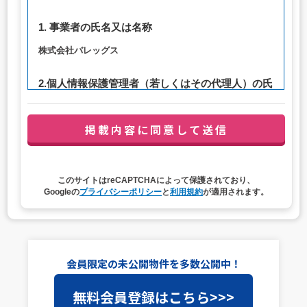
1. 事業者の氏名又は名称
株式会社バレッグス
2.個人情報保護管理者（若しくはその代理人）の氏
名又は職名、所属及び連絡先
管理者職名：代表取締役社長
連絡先：privacy@balleggs.co.jp
3. 個人情報の利用目的
このサイトはreCAPTCHAによって保護されており、
（1）お問い合わせ対応（本人への連絡を含む）のため
Googleの
プライバシーポリシー
と
利用規約
が適用されます。
（2）ご相談の対応（本人への連絡を含む）のため
（3）当サイトの各種サービスおよびサービスに関連した
各種情報のメールによるご案内のため
4. 個人情報取扱いの委託
会員限定の未公開物件を多数公開中！
当社は事業運営上、前項利用目的の範囲に限って個人情報
無料会員登録はこちら>>>
を外部に委託することがあります。この場合、個人情報保
護水準の高い委託先を選定し、個人情報の適正管理・機密