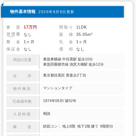
物件基本情報
2026年8月9日更新
家 賃
17万円
間取り
1LDK
管理費
なし
面 積
35.05m²
(共益費)
敷 金
1ヶ月
礼 金
1ヶ月
保証金
なし
償 却
なし
東急東横線 中目黒駅 徒歩10分
周辺の交通
東急田園都市線 池尻大橋駅 徒歩12分
東京都目黒区 青葉台2丁目
住 所
マンションタイプ
物件種別
1974年06月/ 築52年
完成/築年数
相談
入居時期
鉄筋コン： 地上6階 地下1階 建て 6階部分
構 造