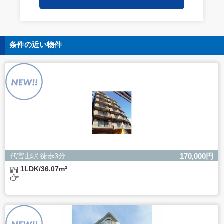
保持についての契約を交わし、適切な管理を実施させま
す。
5. 個人情報の開示等の請求
条件の近い物件
ご本人様は、当社に対してご自身の個人情報の開示等（利
用目的の通知、開示、内容の訂正・追加・削除、利用の停
止または消去、第三者への提供の停止）に関して、下記の
当社問合わせ窓口に申し出ることができます。その際、当
社はお客様ご本人を確認させていただいたうえで、合理的
な間内に対応いたします。
【お問合せ窓口】
株式会社バレッグス 個人情報問合せ窓口
住所 東京都目黒区鷹番2-5-21
電話 03-3794-1115
お問合せメールアドレス privacy@balleggs.co.jp
代官山駅 徒歩3分
170,000円
受付時間：平日10：30～17：00 ※弊社公休日を除く
1LDK/36.07m²
6. 個人情報を提供されることの任意性について
ご本人様が当社に個人情報を提供されるかどうかは任意に
よるものです。
ただし、必要な項目をいただけない場合、適切な対応がで