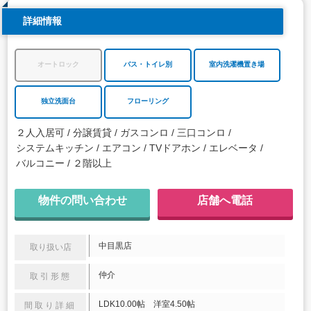
詳細情報
オートロック
バス・トイレ別
室内洗濯機置き場
独立洗面台
フローリング
２人入居可
分譲賃貸
ガスコンロ
三口コンロ
システムキッチン
エアコン
TVドアホン
エレベータ
バルコニー
２階以上
物件の問い合わせ
店舗へ電話
中目黒店
取り扱い店
仲介
取引形態
LDK10.00帖 洋室4.50帖
間取り詳細