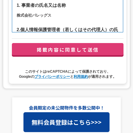
1. 事業者の氏名又は名称
株式会社バレッグス
2.個人情報保護管理者（若しくはその代理人）の氏
名又は職名、所属及び連絡先
管理者職名：代表取締役社長
連絡先：privacy@balleggs.co.jp
3. 個人情報の利用目的
このサイトはreCAPTCHAによって保護されており、
（1）お問い合わせ対応（本人への連絡を含む）のため
Googleの
プライバシーポリシー
と
利用規約
が適用されます。
（2）ご相談の対応（本人への連絡を含む）のため
（3）当サイトの各種サービスおよびサービスに関連した
各種情報のメールによるご案内のため
4. 個人情報取扱いの委託
会員限定の未公開物件を多数公開中！
当社は事業運営上、前項利用目的の範囲に限って個人情報
無料会員登録はこちら>>>
を外部に委託することがあります。この場合、個人情報保
護水準の高い委託先を選定し、個人情報の適正管理・機密
保持についての契約を交わし、適切な管理を実施させま