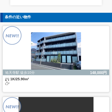
す。
5. 個人情報の開示等の請求
条件の近い物件
ご本人様は、当社に対してご自身の個人情報の開示等（利
用目的の通知、開示、内容の訂正・追加・削除、利用の停
止または消去、第三者への提供の停止）に関して、下記の
当社問合わせ窓口に申し出ることができます。その際、当
社はお客様ご本人を確認させていただいたうえで、合理的
な間内に対応いたします。
【お問合せ窓口】
株式会社バレッグス 個人情報問合せ窓口
住所 東京都目黒区鷹番2-5-21
電話 03-3794-1115
お問合せメールアドレス privacy@balleggs.co.jp
祐天寺駅 徒歩10分
148,000円
受付時間：平日10：30～17：00 ※弊社公休日を除く
1K/25.90m²
6. 個人情報を提供されることの任意性について
ご本人様が当社に個人情報を提供されるかどうかは任意に
よるものです。
ただし、必要な項目をいただけない場合、適切な対応がで
きない場合があります。