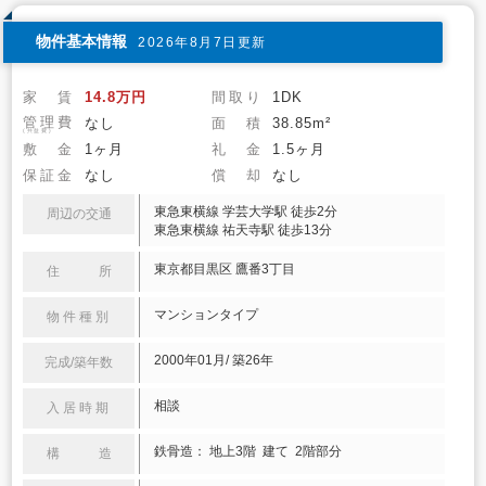
物件基本情報
2026年8月7日更新
家 賃
14.8万円
間取り
1DK
管理費
なし
面 積
38.85m²
(共益費)
敷 金
1ヶ月
礼 金
1.5ヶ月
保証金
なし
償 却
なし
東急東横線 学芸大学駅 徒歩2分
周辺の交通
東急東横線 祐天寺駅 徒歩13分
東京都目黒区 鷹番3丁目
住 所
マンションタイプ
物件種別
2000年01月/ 築26年
完成/築年数
相談
入居時期
鉄骨造： 地上3階 建て 2階部分
構 造