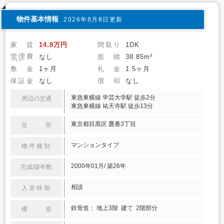
物件基本情報
2026年8月8日更新
家 賃
14.8万円
間取り
1DK
管理費
なし
面 積
38.85m²
(共益費)
敷 金
1ヶ月
礼 金
1.5ヶ月
保証金
なし
償 却
なし
東急東横線 学芸大学駅 徒歩2分
周辺の交通
東急東横線 祐天寺駅 徒歩13分
東京都目黒区 鷹番3丁目
住 所
マンションタイプ
物件種別
2000年01月/ 築26年
完成/築年数
相談
入居時期
鉄骨造： 地上3階 建て 2階部分
構 造