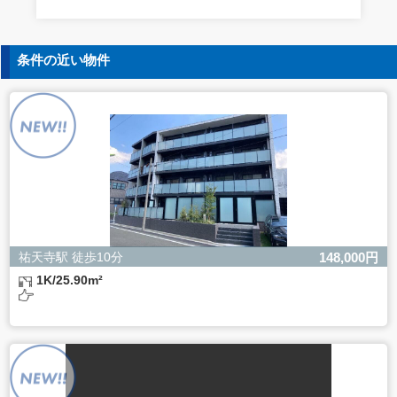
す。
5. 個人情報の開示等の請求
条件の近い物件
ご本人様は、当社に対してご自身の個人情報の開示等（利
用目的の通知、開示、内容の訂正・追加・削除、利用の停
止または消去、第三者への提供の停止）に関して、下記の
当社問合わせ窓口に申し出ることができます。その際、当
社はお客様ご本人を確認させていただいたうえで、合理的
な間内に対応いたします。
【お問合せ窓口】
株式会社バレッグス 個人情報問合せ窓口
住所 東京都目黒区鷹番2-5-21
電話 03-3794-1115
お問合せメールアドレス privacy@balleggs.co.jp
祐天寺駅 徒歩10分
148,000円
受付時間：平日10：30～17：00 ※弊社公休日を除く
1K/25.90m²
6. 個人情報を提供されることの任意性について
ご本人様が当社に個人情報を提供されるかどうかは任意に
よるものです。
ただし、必要な項目をいただけない場合、適切な対応がで
きない場合があります。