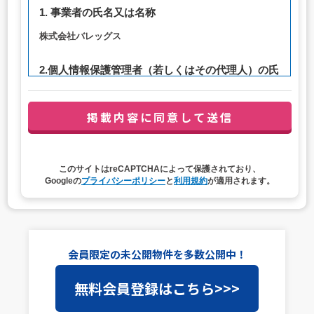
1. 事業者の氏名又は名称
株式会社バレッグス
2.個人情報保護管理者（若しくはその代理人）の氏
名又は職名、所属及び連絡先
管理者職名：代表取締役社長
連絡先：privacy@balleggs.co.jp
3. 個人情報の利用目的
このサイトはreCAPTCHAによって保護されており、
（1）お問い合わせ対応（本人への連絡を含む）のため
Googleの
プライバシーポリシー
と
利用規約
が適用されます。
（2）ご相談の対応（本人への連絡を含む）のため
（3）当サイトの各種サービスおよびサービスに関連した
各種情報のメールによるご案内のため
4. 個人情報取扱いの委託
会員限定の未公開物件を多数公開中！
当社は事業運営上、前項利用目的の範囲に限って個人情報
無料会員登録はこちら>>>
を外部に委託することがあります。この場合、個人情報保
護水準の高い委託先を選定し、個人情報の適正管理・機密
保持についての契約を交わし、適切な管理を実施させま