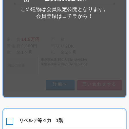
この建物は会員限定公開となります。
会員登録はコチラから！
14.5万円
家 賃
面 積
管理費
2,000円
間取り
2DK
敷 金
1ヶ月
礼 金
2ヶ月
東急東横線 都立大学駅 徒歩15分
東急東横線 自由が丘駅 徒歩19分
周辺の交通
詳細へ
問い合わせする
リベルテ等々力 1階