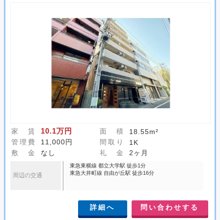
10.1万円
家 賃
面 積
18.55m²
管理費
11,000円
間取り
1K
敷 金
なし
礼 金
2ヶ月
東急東横線 都立大学駅 徒歩1分
東急大井町線 自由が丘駅 徒歩16分
周辺の交通
詳細へ
問い合わせする