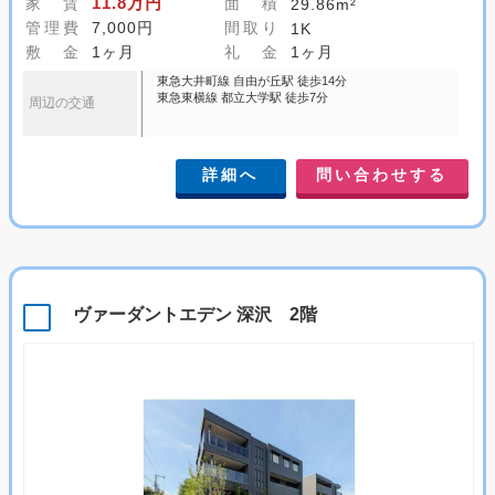
11.8万円
家 賃
面 積
29.86m²
管理費
7,000円
間取り
1K
敷 金
1ヶ月
礼 金
1ヶ月
東急大井町線 自由が丘駅 徒歩14分
東急東横線 都立大学駅 徒歩7分
周辺の交通
詳細へ
問い合わせする
ヴァーダントエデン 深沢 2階