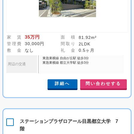
35万円
家 賃
面 積
81.92m²
管理費
30,000円
間取り
2LDK
敷 金
なし
礼 金
0.5ヶ月
東急東横線 自由が丘駅 徒歩3分
東急東横線 都立大学駅 徒歩3分
周辺の交通
詳細へ
問い合わせする
ステーションプラザロアール目黒都立大学 7
階