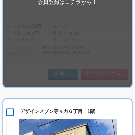
会員登録はコチラから！
11.7万円
家 賃
面 積
管理費
3,000円
間取り
1LDK
敷 金
1ヶ月
礼 金
1ヶ月
東急目黒線 奥沢駅 徒歩1分
東急東横線 自由が丘駅 徒歩8分
周辺の交通
詳細へ
問い合わせする
デザインメゾン等々力６丁目 1階