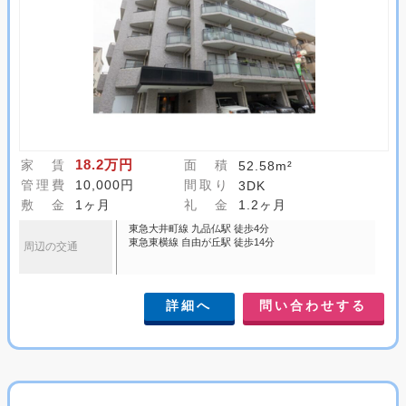
18.2万円
家 賃
面 積
52.58m²
管理費
10,000円
間取り
3DK
敷 金
1ヶ月
礼 金
1.2ヶ月
東急大井町線 九品仏駅 徒歩4分
東急東横線 自由が丘駅 徒歩14分
周辺の交通
詳細へ
問い合わせする