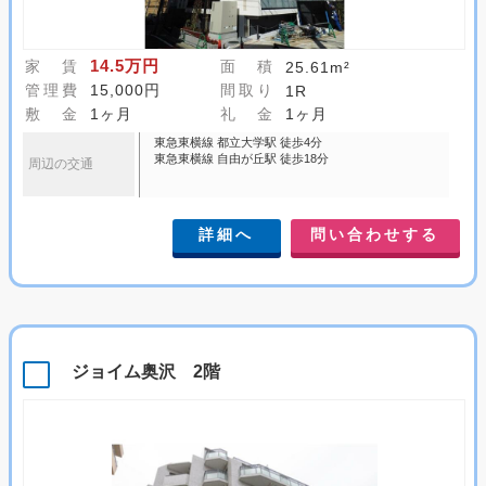
14.5万円
家 賃
面 積
25.61m²
管理費
15,000円
間取り
1R
敷 金
1ヶ月
礼 金
1ヶ月
東急東横線 都立大学駅 徒歩4分
東急東横線 自由が丘駅 徒歩18分
周辺の交通
詳細へ
問い合わせする
ジョイム奥沢 2階