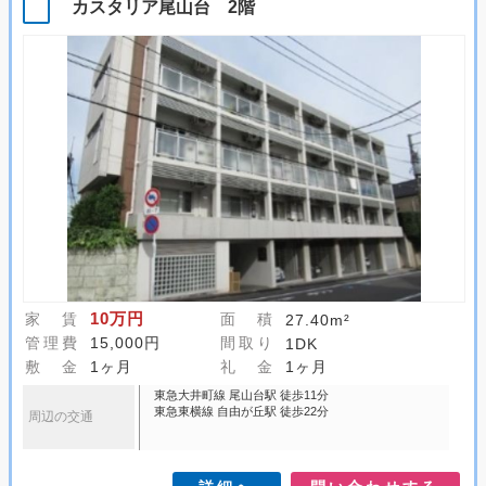
カスタリア尾山台 2階
10万円
家 賃
面 積
27.40m²
管理費
15,000円
間取り
1DK
敷 金
1ヶ月
礼 金
1ヶ月
東急大井町線 尾山台駅 徒歩11分
東急東横線 自由が丘駅 徒歩22分
周辺の交通