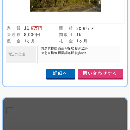
11.6万円
家 賃
面 積
30.64m²
管理費
8,000円
間取り
1K
敷 金
1ヶ月
礼 金
1ヶ月
東急東横線 自由が丘駅 徒歩12分
東急東横線 田園調布駅 徒歩6分
周辺の交通
詳細へ
問い合わせする