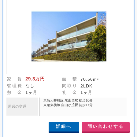
29.3万円
家 賃
面 積
70.56m²
管理費
なし
間取り
2LDK
敷 金
1ヶ月
礼 金
1ヶ月
東急大井町線 尾山台駅 徒歩10分
東急東横線 自由が丘駅 徒歩17分
周辺の交通
詳細へ
問い合わせする