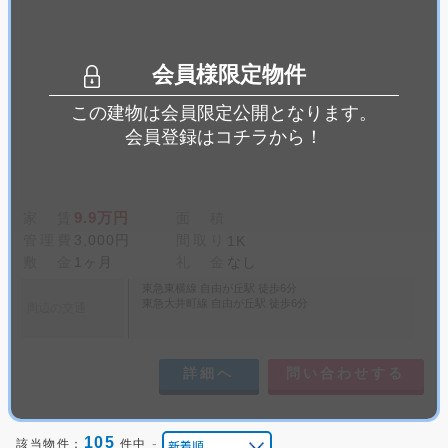
会員様限定物件
この建物は会員限定公開となります。
会員登録はコチラから！
9.9万円
家 賃
面 積
管理費
3,000円
間取り
1K
敷 金
1ヶ月
礼 金
なし
東急東横線 自由が丘駅 徒歩6分
東急大井町線 自由が丘駅 徒歩6分
周辺の交通
詳細へ
問い合わせする
105
-
該当物件：
件中