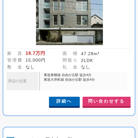
18.7万円
家 賃
面 積
47.28m²
管理費
15,000円
間取り
2LDK
敷 金
なし
礼 金
なし
東急東横線 自由が丘駅 徒歩4分
東急大井町線 自由が丘駅 徒歩4分
周辺の交通
詳細へ
問い合わせする