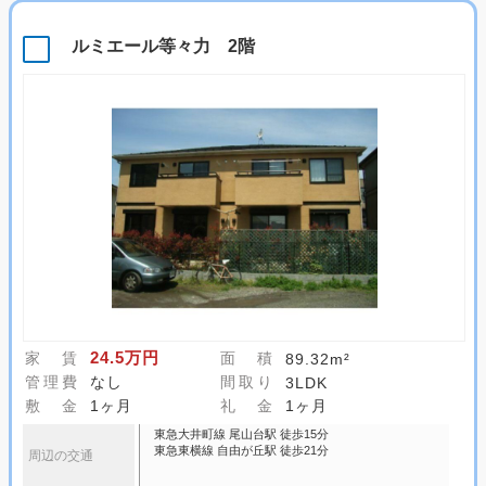
ルミエール等々力 2階
24.5万円
家 賃
面 積
89.32m²
管理費
なし
間取り
3LDK
敷 金
1ヶ月
礼 金
1ヶ月
東急大井町線 尾山台駅 徒歩15分
東急東横線 自由が丘駅 徒歩21分
周辺の交通