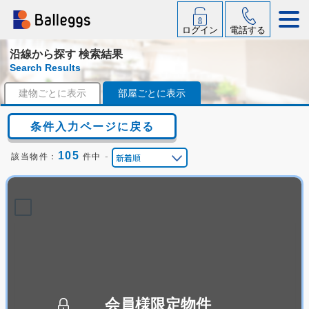
ログイン
電話する
沿線から探す 検索結果
Search Results
建物ごとに表示
部屋ごとに表示
条件入力ページに戻る
105
-
該当物件：
件中
会員様限定物件