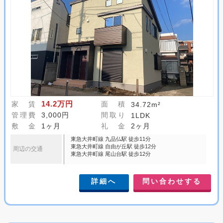
14.2万円
家 賃
面 積
34.72m²
管理費
3,000円
間取り
1LDK
敷 金
1ヶ月
礼 金
2ヶ月
東急大井町線 九品仏駅 徒歩11分
東急大井町線 自由が丘駅 徒歩12分
周辺の交通
東急大井町線 尾山台駅 徒歩12分
詳細へ
問い合わせする