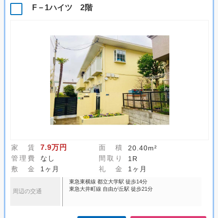
F－1ハイツ 2階
7.9万円
家 賃
面 積
20.40m²
管理費
なし
間取り
1R
敷 金
1ヶ月
礼 金
1ヶ月
東急東横線 都立大学駅 徒歩14分
東急大井町線 自由が丘駅 徒歩21分
周辺の交通