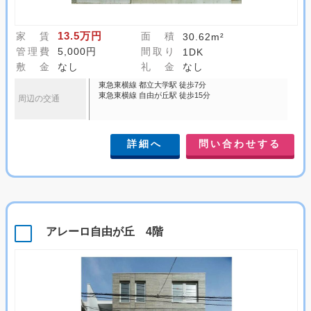
13.5万円
家 賃
面 積
30.62m²
管理費
5,000円
間取り
1DK
敷 金
なし
礼 金
なし
東急東横線 都立大学駅 徒歩7分
東急東横線 自由が丘駅 徒歩15分
周辺の交通
詳細へ
問い合わせする
アレーロ自由が丘 4階