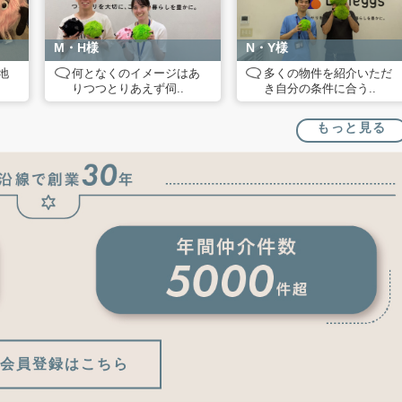
M・H様
N・Y様
地
何となくのイメージはあ
多くの物件を紹介いただ
りつつとりあえず伺..
き自分の条件に合う..
もっと見る
会員登録はこちら