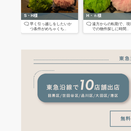
S・H様
H・ｎ様
早く引っ越しをしたいか
遠方からの転勤で、現
つ条件がめちゃくち..
での物件探しに時間..
無料