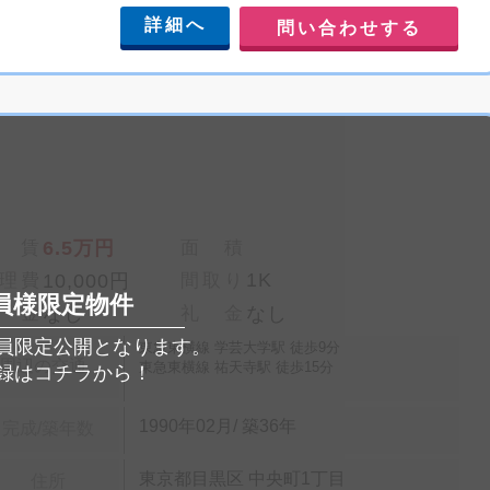
詳細へ
問い合わせする
 賃
6.5万円
面 積
1K
理費
10,000円
間取り
員様限定物件
 金
なし
礼 金
なし
員限定公開となります。
東急東横線 学芸大学駅 徒歩9分
周辺の交通
東急東横線 祐天寺駅 徒歩15分
録はコチラから！
1990年02月/ 築36年
完成/築年数
東京都目黒区 中央町1丁目
住所