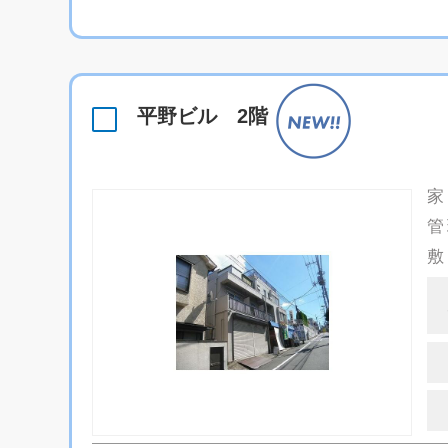
平野ビル 2階
家
管
敷