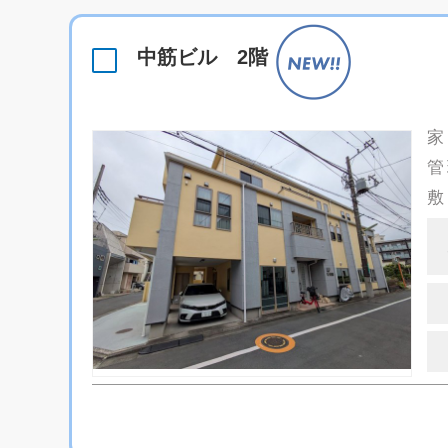
中筋ビル 2階
家
管
敷