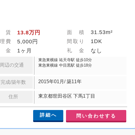
31.53m²
 賃
13.8万円
面 積
1DK
理費
5,000円
間取り
 金
1ヶ月
礼 金
なし
東急東横線 祐天寺駅 徒歩10分
周辺の交通
東急東横線 中目黒駅 徒歩18分
2015年01月/ 築11年
完成/築年数
東京都世田谷区 下馬1丁目
住所
詳細へ
問い合わせする