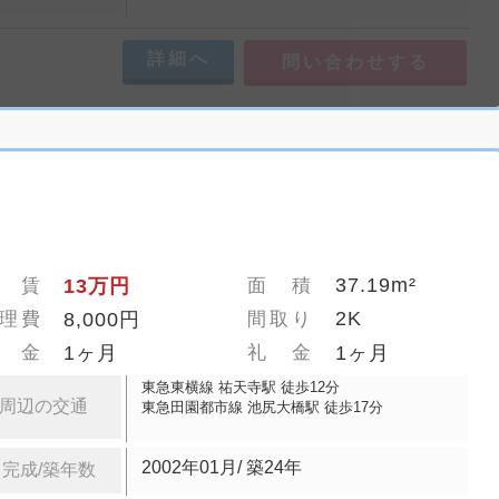
詳細へ
問い合わせする
37.19m²
 賃
13万円
面 積
2K
理費
8,000円
間取り
 金
1ヶ月
礼 金
1ヶ月
東急東横線 祐天寺駅 徒歩12分
周辺の交通
東急田園都市線 池尻大橋駅 徒歩17分
2002年01月/ 築24年
完成/築年数