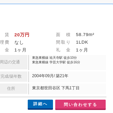
58.79m²
 賃
20万円
面 積
1LDK
理費
なし
間取り
 金
1ヶ月
礼 金
1ヶ月
東急東横線 祐天寺駅 徒歩10分
周辺の交通
東急東横線 学芸大学駅 徒歩16分
2004年09月/ 築21年
完成/築年数
東京都世田谷区 下馬1丁目
住所
詳細へ
問い合わせする