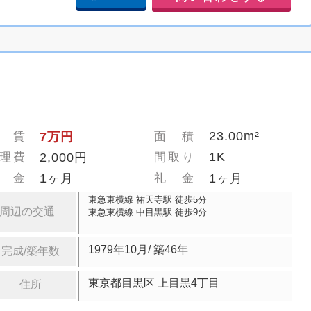
23.00m²
 賃
7万円
面 積
1K
理費
2,000円
間取り
 金
1ヶ月
礼 金
1ヶ月
東急東横線 祐天寺駅 徒歩5分
周辺の交通
東急東横線 中目黒駅 徒歩9分
1979年10月/ 築46年
完成/築年数
東京都目黒区 上目黒4丁目
住所