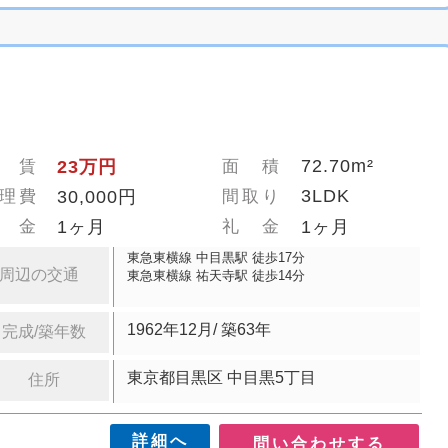
72.70m²
 賃
23万円
面 積
3LDK
理費
30,000円
間取り
 金
1ヶ月
礼 金
1ヶ月
東急東横線 中目黒駅 徒歩17分
周辺の交通
東急東横線 祐天寺駅 徒歩14分
1962年12月/ 築63年
完成/築年数
東京都目黒区 中目黒5丁目
住所
詳細へ
問い合わせする