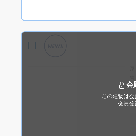
家
管
会
敷
この建物は会
会員登