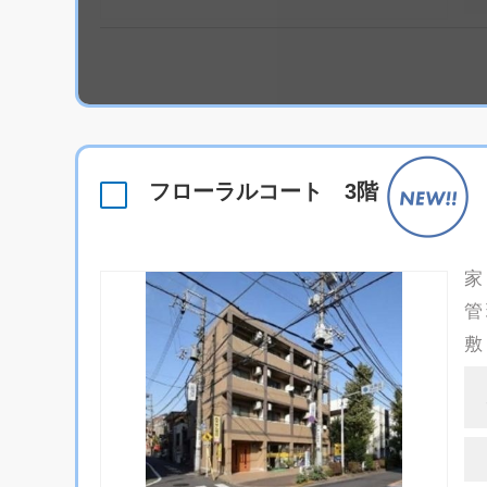
フローラルコート 3階
家
管
敷