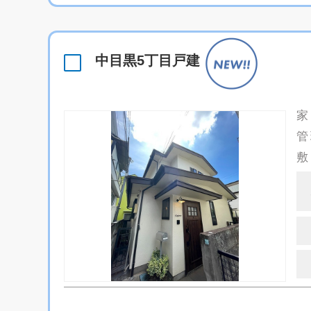
中目黒5丁目戸建
家
管
敷