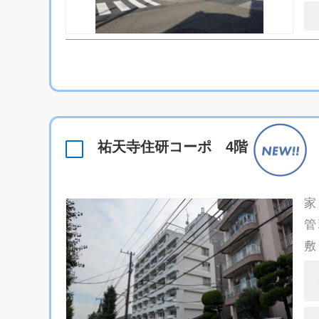
祐天寺住研コーポ 4階
家
管
敷