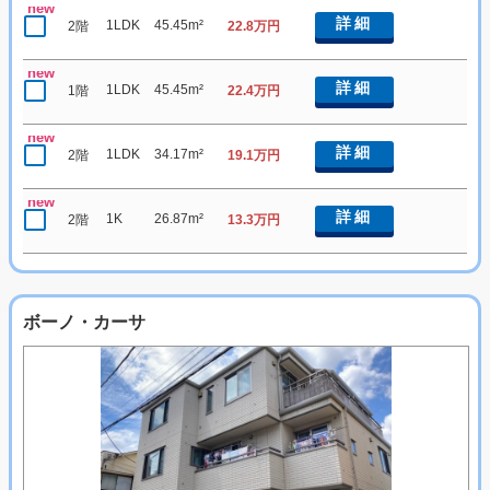
new
詳細
1LDK
45.45m²
2階
22.8万円
new
詳細
1LDK
45.45m²
1階
22.4万円
new
詳細
1LDK
34.17m²
2階
19.1万円
new
詳細
1K
26.87m²
2階
13.3万円
ボーノ・カーサ