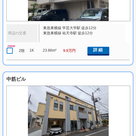
東急東横線 学芸大学駅 徒歩12分
周辺の交通
東急東横線 祐天寺駅 徒歩12分
new
詳細
1K
23.86m²
2階
9.9万円
中筋ビル