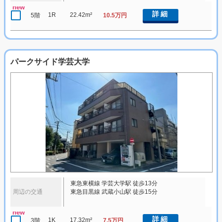
new
詳細
1R
22.42m²
5階
10.5万円
パークサイド学芸大学
東急東横線 学芸大学駅 徒歩13分
周辺の交通
東急目黒線 武蔵小山駅 徒歩15分
new
詳細
1K
17.32m²
3階
7.5万円