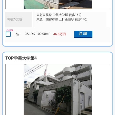
東急東横線 学芸大学駅 徒歩16分
周辺の交通
東急田園都市線 三軒茶屋駅 徒歩16分
new
詳細
3SLDK
100.00m²
階
46.5万円
TOP学芸大学第4