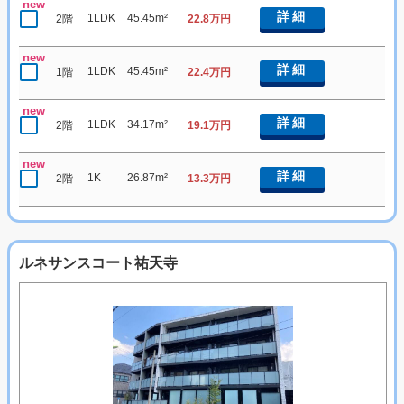
new
詳細
1LDK
45.45m²
2階
22.8万円
new
詳細
1LDK
45.45m²
1階
22.4万円
new
詳細
1LDK
34.17m²
2階
19.1万円
new
詳細
1K
26.87m²
2階
13.3万円
ルネサンスコート祐天寺