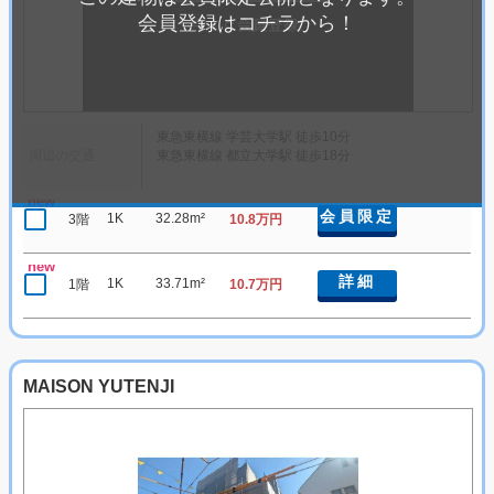
会員登録はコチラから！
東急東横線 学芸大学駅 徒歩10分
周辺の交通
東急東横線 都立大学駅 徒歩18分
new
会員限定
1K
32.28m²
3階
10.8万円
new
詳細
1K
33.71m²
1階
10.7万円
MAISON YUTENJI