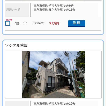
東急東横線 学芸大学駅 徒歩9分
周辺の交通
東急東横線 都立大学駅 徒歩13分
new
詳細
1R
12.84m²
4階
5.3万円
ソシアル甫坂
東急東横線 学芸大学駅 徒歩16分