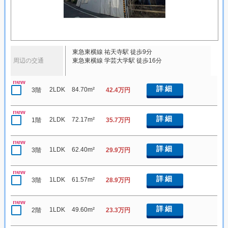
東急東横線 祐天寺駅 徒歩9分
周辺の交通
東急東横線 学芸大学駅 徒歩16分
new
詳細
2LDK
84.70m²
3階
42.4万円
new
詳細
2LDK
72.17m²
1階
35.7万円
new
詳細
1LDK
62.40m²
3階
29.9万円
new
詳細
1LDK
61.57m²
3階
28.9万円
new
詳細
1LDK
49.60m²
2階
23.3万円