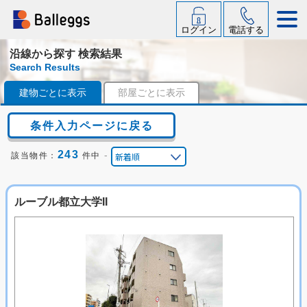
ログイン
電話する
沿線から探す 検索結果
Search Results
建物ごとに表示
部屋ごとに表示
条件入力ページに戻る
243
-
該当物件：
件中
ルーブル都立大学II