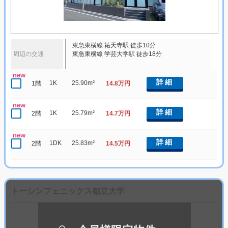
東急東横線 祐天寺駅 徒歩10分
周辺の交通
東急東横線 学芸大学駅 徒歩18分
new
詳細
1K
25.90m²
1階
14.8万円
new
詳細
1K
25.79m²
2階
14.7万円
new
詳細
1DK
25.83m²
2階
14.5万円
トーシンフェニックス都立大学