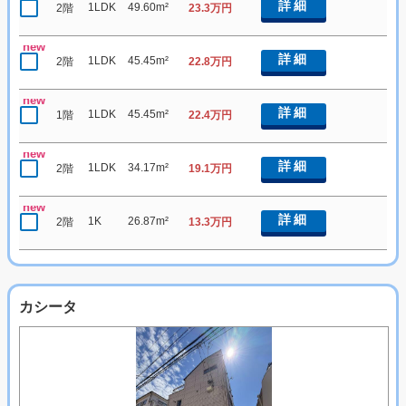
詳細
1LDK
49.60m²
2階
23.3万円
new
詳細
1LDK
45.45m²
2階
22.8万円
new
詳細
1LDK
45.45m²
1階
22.4万円
new
詳細
1LDK
34.17m²
2階
19.1万円
new
詳細
1K
26.87m²
2階
13.3万円
カシータ