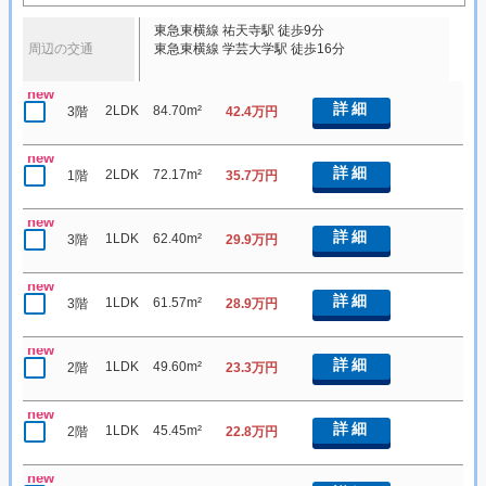
東急東横線 祐天寺駅 徒歩9分
周辺の交通
東急東横線 学芸大学駅 徒歩16分
new
詳細
2LDK
84.70m²
3階
42.4万円
new
詳細
2LDK
72.17m²
1階
35.7万円
new
詳細
1LDK
62.40m²
3階
29.9万円
new
詳細
1LDK
61.57m²
3階
28.9万円
new
詳細
1LDK
49.60m²
2階
23.3万円
new
詳細
1LDK
45.45m²
2階
22.8万円
new