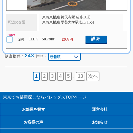
東急東横線 祐天寺駅 徒歩10分
周辺の交通
東急東横線 学芸大学駅 徒歩16分
new
詳細
1LDK
58.79m²
2階
20万円
243
-
該当物件：
件中
1
2
3
4
5
13
次へ
..
東京でお部屋探しならバレッグス
TOPページ
お部屋を探す
運営会社
お客様の声
お知らせ