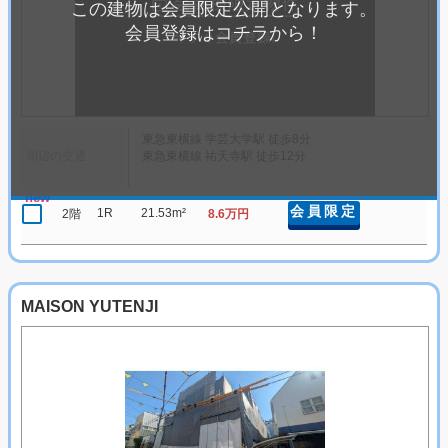
この建物は会員限定公開となります。
会員登録はコチラから！
東急東横線 学芸大学駅 徒歩8分
周辺の交通
東急東横線 祐天寺駅 徒歩12分
new
会員限定
1R
21.53m²
2階
8.6万円
MAISON YUTENJI