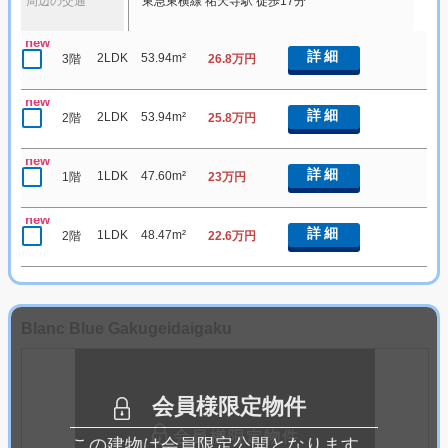
周辺の交通
東急東横線 祐天寺駅 徒歩17分
new
詳細
2LDK
53.94m²
3階
26.8万円
new
詳細
2LDK
53.94m²
2階
25.8万円
new
詳細
1LDK
47.60m²
1階
23万円
new
詳細
1LDK
48.47m²
2階
22.6万円
Blanc Blue Gakugeidaigaku
会員様限定物件
この建物は会員限定公開となります。