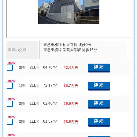
東急東横線 祐天寺駅 徒歩9分
周辺の交通
東急東横線 学芸大学駅 徒歩16分
new
詳細
2LDK
84.70m²
3階
42.4万円
new
詳細
2LDK
72.17m²
1階
35.7万円
new
詳細
1LDK
62.40m²
3階
29.9万円
new
詳細
1LDK
61.57m²
3階
28.9万円
new