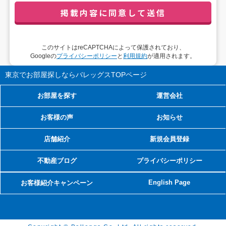
管理者職名：代表取締役社長
連絡先：privacy@balleggs.co.jp
3. 個人情報の利用目的
このサイトはreCAPTCHAによって保護されており、
（1）お問い合わせ対応（本人への連絡を含む）のため
Googleの
プライバシーポリシー
と
利用規約
が適用されます。
（2）ご相談の対応（本人への連絡を含む）のため
（3）当サイトの各種サービスおよびサービスに関連した各
東京でお部屋探しならバレッグス
TOPページ
種情報のメールによるご案内のため
お部屋を探す
運営会社
4. 個人情報取扱いの委託
お客様の声
お知らせ
当社は事業運営上、前項利用目的の範囲に限って個人情報を
外部に委託することがあります。この場合、個人情報保護水
店舗紹介
新規会員登録
準の高い委託先を選定し、個人情報の適正管理・機密保持に
ついての契約を交わし、適切な管理を実施させます。
不動産ブログ
プライバシーポリシー
5. 個人情報の開示等の請求
English Page
お客様紹介キャンペーン
ご本人様は、当社に対してご自身の個人情報の開示等（利用
目的の通知、開示、内容の訂正・追加・削除、利用の停止ま
たは消去、第三者への提供の停止）に関して、下記の当社問
合わせ窓口に申し出ることができます。その際、当社はお客