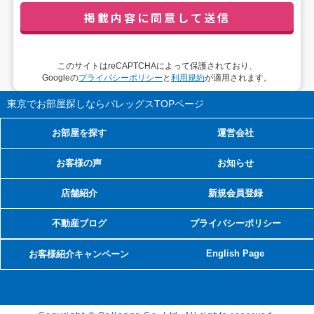
管理者職名：代表取締役社長
連絡先：privacy@balleggs.co.jp
3. 個人情報の利用目的
このサイトはreCAPTCHAによって保護されており、
（1）お問い合わせ対応（本人への連絡を含む）のため
Googleの
プライバシーポリシー
と
利用規約
が適用されます。
（2）ご相談の対応（本人への連絡を含む）のため
（3）当サイトの各種サービスおよびサービスに関連した各
東京でお部屋探しならバレッグス
TOPページ
種情報のメールによるご案内のため
お部屋を探す
運営会社
4. 個人情報取扱いの委託
お客様の声
お知らせ
当社は事業運営上、前項利用目的の範囲に限って個人情報を
外部に委託することがあります。この場合、個人情報保護水
店舗紹介
新規会員登録
準の高い委託先を選定し、個人情報の適正管理・機密保持に
ついての契約を交わし、適切な管理を実施させます。
不動産ブログ
プライバシーポリシー
5. 個人情報の開示等の請求
English Page
お客様紹介キャンペーン
ご本人様は、当社に対してご自身の個人情報の開示等（利用
目的の通知、開示、内容の訂正・追加・削除、利用の停止ま
たは消去、第三者への提供の停止）に関して、下記の当社問
合わせ窓口に申し出ることができます。その際、当社はお客