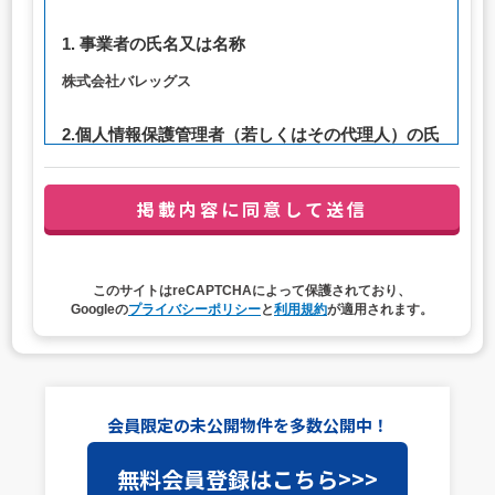
1. 事業者の氏名又は名称
株式会社バレッグス
2.個人情報保護管理者（若しくはその代理人）の氏
名又は職名、所属及び連絡先
管理者職名：代表取締役社長
連絡先：privacy@balleggs.co.jp
3. 個人情報の利用目的
このサイトはreCAPTCHAによって保護されており、
（1）お問い合わせ対応（本人への連絡を含む）のため
Googleの
プライバシーポリシー
と
利用規約
が適用されます。
（2）ご相談の対応（本人への連絡を含む）のため
（3）当サイトの各種サービスおよびサービスに関連した
各種情報のメールによるご案内のため
4. 個人情報取扱いの委託
会員限定の未公開物件を多数公開中！
当社は事業運営上、前項利用目的の範囲に限って個人情報
無料会員登録はこちら>>>
を外部に委託することがあります。この場合、個人情報保
護水準の高い委託先を選定し、個人情報の適正管理・機密