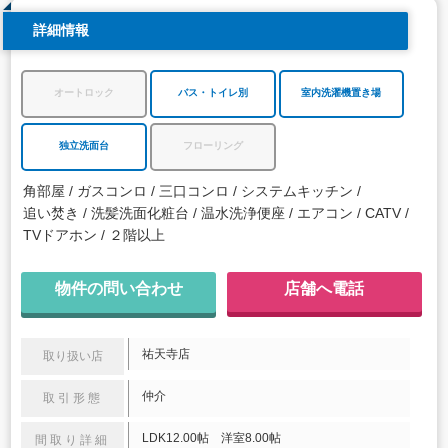
詳細情報
オートロック
バス・トイレ別
室内洗濯機置き場
独立洗面台
フローリング
角部屋
ガスコンロ
三口コンロ
システムキッチン
追い焚き
洗髪洗面化粧台
温水洗浄便座
エアコン
CATV
TVドアホン
２階以上
物件の問い合わせ
店舗へ電話
祐天寺店
取り扱い店
仲介
取引形態
LDK12.00帖 洋室8.00帖
間取り詳細