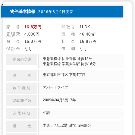
物件基本情報
2026年8月9日更新
家 賃
16.8万円
間取り
1LDK
管理費
4,000円
面 積
46.40m²
(共益費)
敷 金
16.8万円
礼 金
16.8万円
保証金
なし
償 却
なし
東急東横線 祐天寺駅 徒歩15分
周辺の交通
東急東横線 学芸大学駅 徒歩16分
東京都世田谷区 下馬4丁目
住 所
アパートタイプ
物件種別
2009年04月/ 築17年
完成/築年数
相談
入居時期
木造： 地上2階 建て 2階部分
構 造