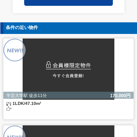
保持についての契約を交わし、適切な管理を実施させま
す。
5. 個人情報の開示等の請求
条件の近い物件
ご本人様は、当社に対してご自身の個人情報の開示等（利
用目的の通知、開示、内容の訂正・追加・削除、利用の停
止または消去、第三者への提供の停止）に関して、下記の
当社問合わせ窓口に申し出ることができます。その際、当
社はお客様ご本人を確認させていただいたうえで、合理的
な間内に対応いたします。
【お問合せ窓口】
株式会社バレッグス 個人情報問合せ窓口
住所 東京都目黒区鷹番2-5-21
電話 03-3794-1115
お問合せメールアドレス privacy@balleggs.co.jp
学芸大学駅 徒歩11分
170,000円
受付時間：平日10：30～17：00 ※弊社公休日を除く
1LDK/47.10m²
6. 個人情報を提供されることの任意性について
ご本人様が当社に個人情報を提供されるかどうかは任意に
よるものです。
ただし、必要な項目をいただけない場合、適切な対応がで