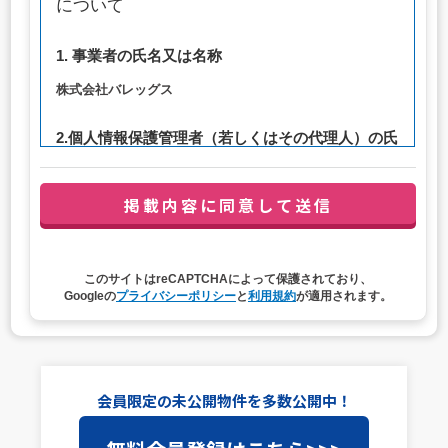
について
1. 事業者の氏名又は名称
株式会社バレッグス
2.個人情報保護管理者（若しくはその代理人）の氏
名又は職名、所属及び連絡先
管理者職名：代表取締役社長
連絡先：privacy@balleggs.co.jp
3. 個人情報の利用目的
このサイトはreCAPTCHAによって保護されており、
（1）お問い合わせ対応（本人への連絡を含む）のため
Googleの
プライバシーポリシー
と
利用規約
が適用されます。
（2）ご相談の対応（本人への連絡を含む）のため
（3）当サイトの各種サービスおよびサービスに関連した
各種情報のメールによるご案内のため
4. 個人情報取扱いの委託
会員限定の未公開物件を多数公開中！
当社は事業運営上、前項利用目的の範囲に限って個人情報
を外部に委託することがあります。この場合、個人情報保