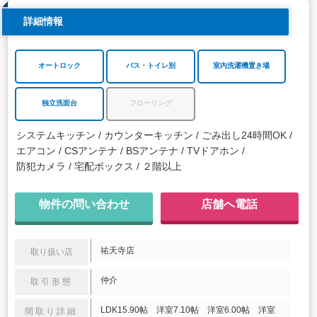
詳細情報
オートロック
バス・トイレ別
室内洗濯機置き場
独立洗面台
フローリング
システムキッチン
カウンターキッチン
ごみ出し24時間OK
エアコン
CSアンテナ
BSアンテナ
TVドアホン
防犯カメラ
宅配ボックス
２階以上
物件の問い合わせ
店舗へ電話
祐天寺店
取り扱い店
仲介
取引形態
LDK15.90帖 洋室7.10帖 洋室6.00帖 洋室
間取り詳細