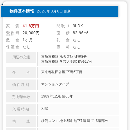
物件基本情報
2026年8月6日更新
家 賃
41.8万円
間取り
3LDK
管理費
20,000円
面 積
82.96m²
(共益費)
敷 金
1ヶ月
礼 金
なし
保証金
なし
償 却
なし
東急東横線 祐天寺駅 徒歩8分
周辺の交通
東急東横線 学芸大学駅 徒歩17分
東京都世田谷区 下馬5丁目
住 所
マンションタイプ
物件種別
1989年12月/ 築36年
完成/築年数
相談
入居時期
鉄筋コン： 地上3階 地下1階 建て 3階部分
構 造