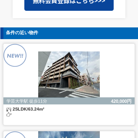
無料会員登録はこちら>>>
護水準の高い委託先を選定し、個人情報の適正管理・機密
保持についての契約を交わし、適切な管理を実施させま
す。
5. 個人情報の開示等の請求
条件の近い物件
ご本人様は、当社に対してご自身の個人情報の開示等（利
用目的の通知、開示、内容の訂正・追加・削除、利用の停
止または消去、第三者への提供の停止）に関して、下記の
当社問合わせ窓口に申し出ることができます。その際、当
社はお客様ご本人を確認させていただいたうえで、合理的
な間内に対応いたします。
【お問合せ窓口】
株式会社バレッグス 個人情報問合せ窓口
住所 東京都目黒区鷹番2-5-21
電話 03-3794-1115
お問合せメールアドレス privacy@balleggs.co.jp
学芸大学駅 徒歩11分
420,000円
受付時間：平日10：30～17：00 ※弊社公休日を除く
2SLDK/63.24m²
6. 個人情報を提供されることの任意性について
ご本人様が当社に個人情報を提供されるかどうかは任意に
よるものです。