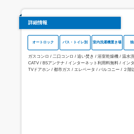
詳細情報
オートロック
バス・トイレ別
室内洗濯機置き場
独
ガスコンロ
二口コンロ
追い焚き
浴室乾燥機
温水
CATV
BSアンテナ
インターネット利用料無料
イン
TVドアホン
都市ガス
エレベータ
バルコニー
２階