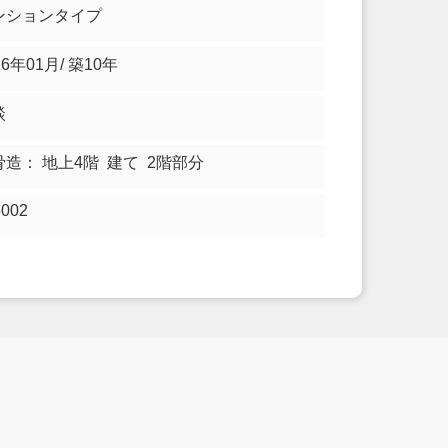
ンションタイプ
16年01月/ 築10年
談
骨造： 地上4階 建て 2階部分
5002