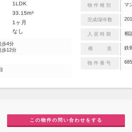
1LDK
り
マ
物件種別
33.15m²
積
20
完成/築年数
金
1ヶ月
却
なし
相
入居時期
徒歩4分
鉄
構 造
徒歩12分
68
物件番号
目
この物件の問い合わせをする