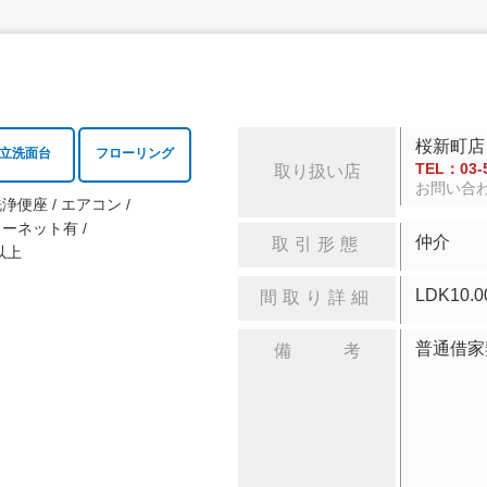
桜新町店
立洗面台
フローリング
TEL：03-5
取り扱い店
お問い合
洗浄便座
エアコン
ターネット有
仲介
取引形態
以上
LDK
間取り詳細
普通借家
備 考