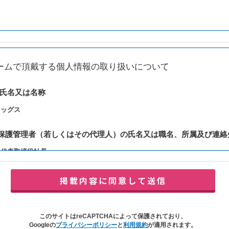
ームで頂戴する個人情報の取り扱いについて
の氏名又は名称
レッグス
報保護管理者（若しくはその代理人）の氏名又は職名、所属及び連絡
：代表取締役社長
y@balleggs.co.jp
報の利用目的
合わせ対応（本人への連絡を含む）のため
の対応（本人への連絡を含む）のため
このサイトはreCAPTCHAによって保護されており、
イトの各種サービスおよびサービスに関連した各種情報のメールによるご案内
Googleの
プライバシーポリシー
と
利用規約
が適用されます。