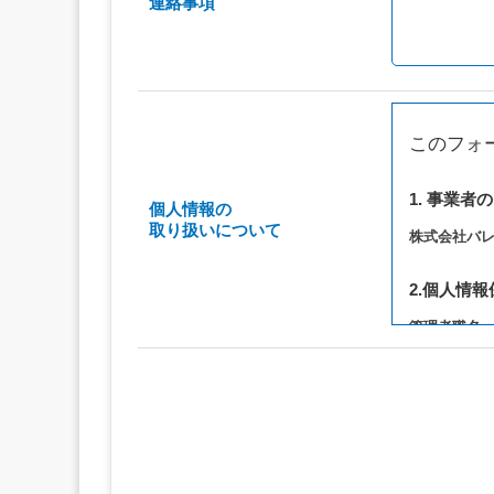
連絡事項
このフォ
1. 事業者
個人情報の
取り扱いについて
株式会社バ
2.個人情
管理者職名
連絡先：privac
3. 個人情
（1）お問い
（2）ご相談
（3）当サ