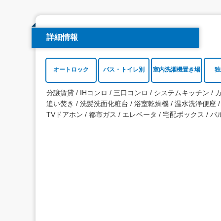
詳細情報
オートロック
バス・トイレ別
室内洗濯機置き場
独
分譲賃貸
IHコンロ
三口コンロ
システムキッチン
追い焚き
洗髪洗面化粧台
浴室乾燥機
温水洗浄便座
TVドアホン
都市ガス
エレベータ
宅配ボックス
バ