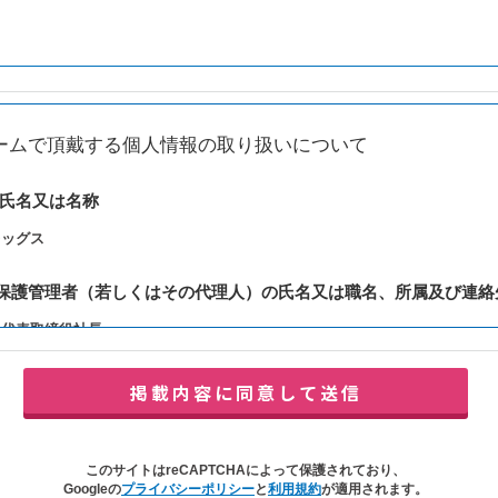
ームで頂戴する個人情報の取り扱いについて
の氏名又は名称
レッグス
報保護管理者（若しくはその代理人）の氏名又は職名、所属及び連絡
：代表取締役社長
y@balleggs.co.jp
報の利用目的
合わせ対応（本人への連絡を含む）のため
の対応（本人への連絡を含む）のため
このサイトはreCAPTCHAによって保護されており、
イトの各種サービスおよびサービスに関連した各種情報のメールによるご案内
Googleの
プライバシーポリシー
と
利用規約
が適用されます。