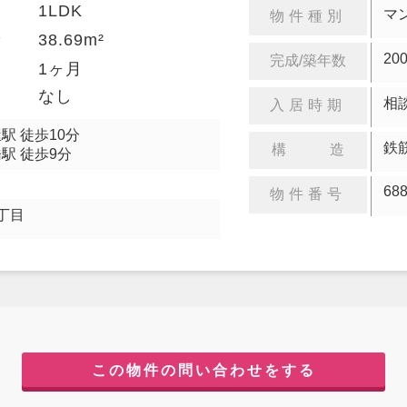
1LDK
り
マ
物件種別
38.69m²
積
20
完成/築年数
金
1ヶ月
却
なし
相
入居時期
駅 徒歩10分
鉄
構 造
駅 徒歩9分
68
物件番号
丁目
この物件の問い合わせをする