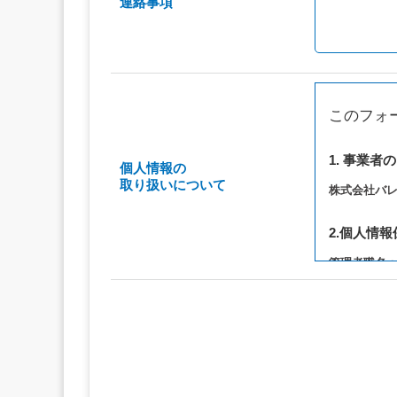
連絡事項
このフォ
1. 事業者
個人情報の
取り扱いについて
株式会社バ
2.個人情
管理者職名
連絡先：privac
3. 個人情
（1）お問い
（2）ご相談
（3）当サ