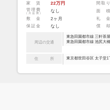
家 賃
22万円
間取
管理費
なし
面 
(共益費)
敷 金
2ヶ月
礼 
保証金
なし
償 
東急田園都市線 三軒茶屋
東急田園都市線 池尻大橋
周辺の交通
東京都世田谷区 太子堂1
住 所