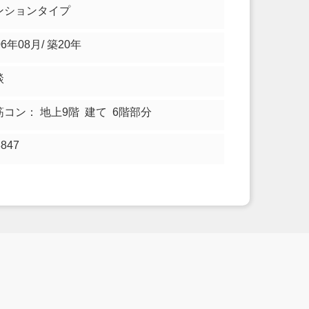
ンションタイプ
06年08月/ 築20年
談
筋コン： 地上9階 建て 6階部分
8847