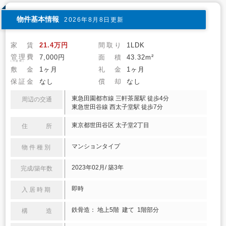
物件基本情報
2026年8月8日更新
家 賃
21.4万円
間取り
1LDK
管理費
7,000円
面 積
43.32m²
(共益費)
敷 金
1ヶ月
礼 金
1ヶ月
保証金
なし
償 却
なし
東急田園都市線 三軒茶屋駅 徒歩4分
周辺の交通
東急世田谷線 西太子堂駅 徒歩7分
東京都世田谷区 太子堂2丁目
住 所
マンションタイプ
物件種別
2023年02月/ 築3年
完成/築年数
即時
入居時期
鉄骨造： 地上5階 建て 1階部分
構 造