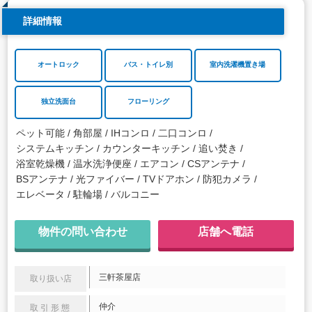
詳細情報
オートロック
バス・トイレ別
室内洗濯機置き場
独立洗面台
フローリング
ペット可能
角部屋
IHコンロ
二口コンロ
システムキッチン
カウンターキッチン
追い焚き
浴室乾燥機
温水洗浄便座
エアコン
CSアンテナ
BSアンテナ
光ファイバー
TVドアホン
防犯カメラ
エレベータ
駐輪場
バルコニー
物件の問い合わせ
店舗へ電話
三軒茶屋店
取り扱い店
仲介
取引形態