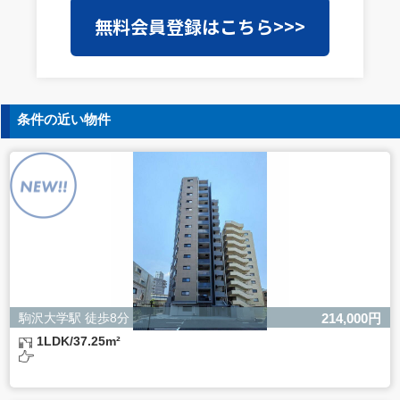
当社は事業運営上、前項利用目的の範囲に限って個人情報
無料会員登録はこちら>>>
を外部に委託することがあります。この場合、個人情報保
護水準の高い委託先を選定し、個人情報の適正管理・機密
保持についての契約を交わし、適切な管理を実施させま
す。
5. 個人情報の開示等の請求
条件の近い物件
ご本人様は、当社に対してご自身の個人情報の開示等（利
用目的の通知、開示、内容の訂正・追加・削除、利用の停
止または消去、第三者への提供の停止）に関して、下記の
当社問合わせ窓口に申し出ることができます。その際、当
社はお客様ご本人を確認させていただいたうえで、合理的
な間内に対応いたします。
【お問合せ窓口】
株式会社バレッグス 個人情報問合せ窓口
住所 東京都目黒区鷹番2-5-21
電話 03-3794-1115
お問合せメールアドレス privacy@balleggs.co.jp
駒沢大学駅 徒歩8分
214,000円
受付時間：平日10：30～17：00 ※弊社公休日を除く
1LDK/37.25m²
6. 個人情報を提供されることの任意性について
ご本人様が当社に個人情報を提供されるかどうかは任意に