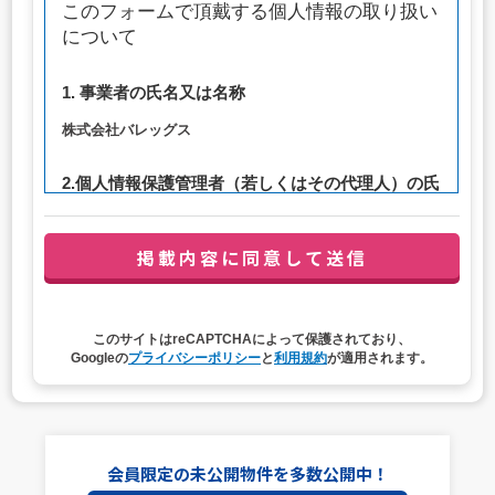
このフォームで頂戴する個人情報の取り扱い
について
1. 事業者の氏名又は名称
株式会社バレッグス
2.個人情報保護管理者（若しくはその代理人）の氏
名又は職名、所属及び連絡先
管理者職名：代表取締役社長
連絡先：privacy@balleggs.co.jp
3. 個人情報の利用目的
このサイトはreCAPTCHAによって保護されており、
（1）お問い合わせ対応（本人への連絡を含む）のため
Googleの
プライバシーポリシー
と
利用規約
が適用されます。
（2）ご相談の対応（本人への連絡を含む）のため
（3）当サイトの各種サービスおよびサービスに関連した
各種情報のメールによるご案内のため
4. 個人情報取扱いの委託
会員限定の未公開物件を多数公開中！