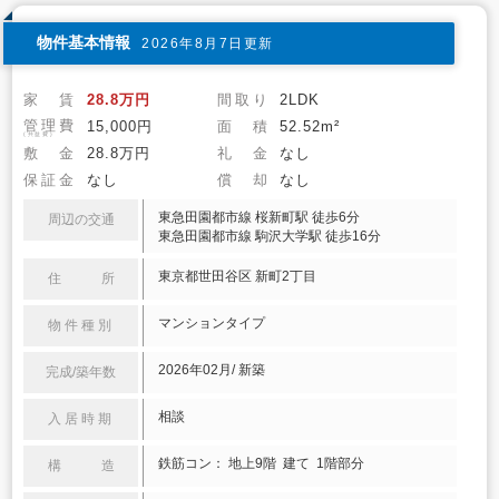
物件基本情報
2026年8月7日更新
家 賃
28.8万円
間取り
2LDK
管理費
15,000円
面 積
52.52m²
(共益費)
敷 金
28.8万円
礼 金
なし
保証金
なし
償 却
なし
東急田園都市線 桜新町駅 徒歩6分
周辺の交通
東急田園都市線 駒沢大学駅 徒歩16分
東京都世田谷区 新町2丁目
住 所
マンションタイプ
物件種別
2026年02月/ 新築
完成/築年数
相談
入居時期
鉄筋コン： 地上9階 建て 1階部分
構 造