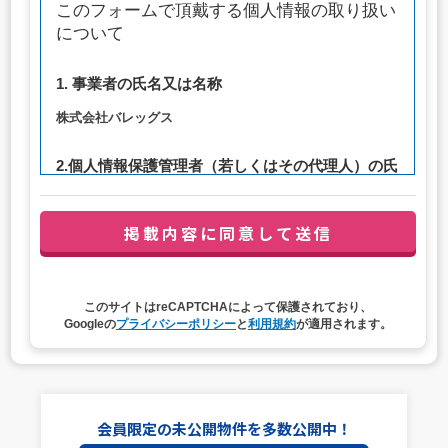
このフォームで頂戴する個人情報の取り扱い
について
1. 事業者の氏名又は名称
株式会社バレッグス
2.個人情報保護管理者（若しくはその代理人）の氏
名又は職名、所属及び連絡先
管理者職名：代表取締役社長
連絡先：privacy@balleggs.co.jp
3. 個人情報の利用目的
このサイトはreCAPTCHAによって保護されており、
（1）お問い合わせ対応（本人への連絡を含む）のため
Googleの
プライバシーポリシー
と
利用規約
が適用されます。
（2）ご相談の対応（本人への連絡を含む）のため
（3）当サイトの各種サービスおよびサービスに関連した
各種情報のメールによるご案内のため
4. 個人情報取扱いの委託
会員限定の未公開物件を多数公開中！