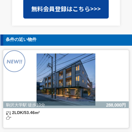
当社は事業運営上、前項利用目的の範囲に限って個人情報
無料会員登録はこちら>>>
を外部に委託することがあります。この場合、個人情報保
護水準の高い委託先を選定し、個人情報の適正管理・機密
保持についての契約を交わし、適切な管理を実施させま
す。
5. 個人情報の開示等の請求
条件の近い物件
ご本人様は、当社に対してご自身の個人情報の開示等（利
用目的の通知、開示、内容の訂正・追加・削除、利用の停
止または消去、第三者への提供の停止）に関して、下記の
当社問合わせ窓口に申し出ることができます。その際、当
社はお客様ご本人を確認させていただいたうえで、合理的
な間内に対応いたします。
【お問合せ窓口】
株式会社バレッグス 個人情報問合せ窓口
住所 東京都目黒区鷹番2-5-21
電話 03-3794-1115
お問合せメールアドレス privacy@balleggs.co.jp
駒沢大学駅 徒歩10分
288,000円
受付時間：平日10：30～17：00 ※弊社公休日を除く
2LDK/53.46m²
6. 個人情報を提供されることの任意性について
ご本人様が当社に個人情報を提供されるかどうかは任意に