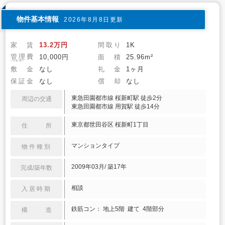
物件基本情報
2026年8月8日更新
家 賃
13.2万円
間取り
1K
管理費
10,000円
面 積
25.96m²
(共益費)
敷 金
なし
礼 金
1ヶ月
保証金
なし
償 却
なし
東急田園都市線 桜新町駅 徒歩2分
周辺の交通
東急田園都市線 用賀駅 徒歩14分
東京都世田谷区 桜新町1丁目
住 所
マンションタイプ
物件種別
2009年03月/ 築17年
完成/築年数
相談
入居時期
鉄筋コン： 地上5階 建て 4階部分
構 造