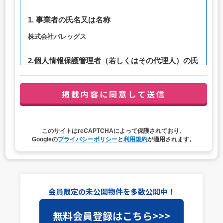
1. 事業者の氏名又は名称
株式会社バレッグス
2.個人情報保護管理者（若しくはその代理人）の氏
名又は職名、所属及び連絡先
管理者職名：代表取締役社長
連絡先：privacy@balleggs.co.jp
3. 個人情報の利用目的
このサイトはreCAPTCHAによって保護されており、
（1）お問い合わせ対応（本人への連絡を含む）のため
Googleの
プライバシーポリシー
と
利用規約
が適用されます。
（2）ご相談の対応（本人への連絡を含む）のため
（3）当サイトの各種サービスおよびサービスに関連した
各種情報のメールによるご案内のため
4. 個人情報取扱いの委託
会員限定の未公開物件を多数公開中！
当社は事業運営上、前項利用目的の範囲に限って個人情報
無料会員登録はこちら>>>
を外部に委託することがあります。この場合、個人情報保
護水準の高い委託先を選定し、個人情報の適正管理・機密