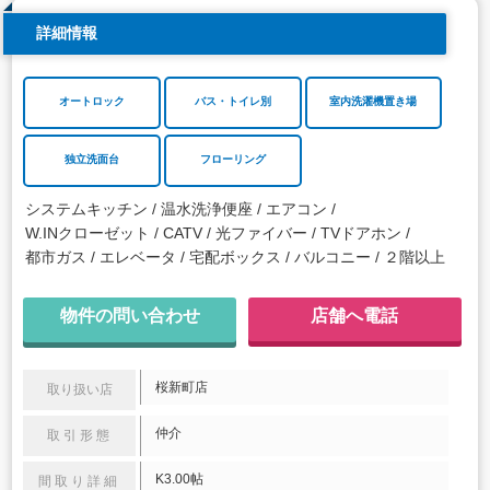
詳細情報
オートロック
バス・トイレ別
室内洗濯機置き場
独立洗面台
フローリング
システムキッチン
温水洗浄便座
エアコン
W.INクローゼット
CATV
光ファイバー
TVドアホン
都市ガス
エレベータ
宅配ボックス
バルコニー
２階以上
物件の問い合わせ
店舗へ電話
桜新町店
取り扱い店
仲介
取引形態
K3.00帖
間取り詳細