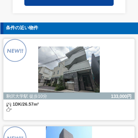
保持についての契約を交わし、適切な管理を実施させま
す。
5. 個人情報の開示等の請求
条件の近い物件
ご本人様は、当社に対してご自身の個人情報の開示等（利
用目的の通知、開示、内容の訂正・追加・削除、利用の停
止または消去、第三者への提供の停止）に関して、下記の
当社問合わせ窓口に申し出ることができます。その際、当
社はお客様ご本人を確認させていただいたうえで、合理的
な間内に対応いたします。
【お問合せ窓口】
株式会社バレッグス 個人情報問合せ窓口
住所 東京都目黒区鷹番2-5-21
電話 03-3794-1115
お問合せメールアドレス privacy@balleggs.co.jp
駒沢大学駅 徒歩10分
133,000円
受付時間：平日10：30～17：00 ※弊社公休日を除く
1DK/26.57m²
6. 個人情報を提供されることの任意性について
ご本人様が当社に個人情報を提供されるかどうかは任意に
よるものです。
ただし、必要な項目をいただけない場合、適切な対応がで