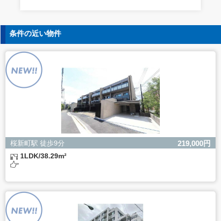
す。
5. 個人情報の開示等の請求
条件の近い物件
ご本人様は、当社に対してご自身の個人情報の開示等（利
用目的の通知、開示、内容の訂正・追加・削除、利用の停
止または消去、第三者への提供の停止）に関して、下記の
当社問合わせ窓口に申し出ることができます。その際、当
社はお客様ご本人を確認させていただいたうえで、合理的
な間内に対応いたします。
【お問合せ窓口】
株式会社バレッグス 個人情報問合せ窓口
住所 東京都目黒区鷹番2-5-21
電話 03-3794-1115
お問合せメールアドレス privacy@balleggs.co.jp
桜新町駅 徒歩9分
219,000円
受付時間：平日10：30～17：00 ※弊社公休日を除く
1LDK/38.29m²
6. 個人情報を提供されることの任意性について
ご本人様が当社に個人情報を提供されるかどうかは任意に
よるものです。
ただし、必要な項目をいただけない場合、適切な対応がで
きない場合があります。