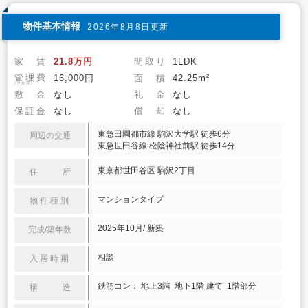
物件基本情報
2026年8月8日更新
家 賃
21.8万円
間取り
1LDK
管理費
16,000円
面 積
42.25m²
(共益費)
敷 金
なし
礼 金
なし
保証金
なし
償 却
なし
東急田園都市線 駒沢大学駅 徒歩6分
周辺の交通
東急世田谷線 松陰神社前駅 徒歩14分
東京都世田谷区 駒沢2丁目
住 所
マンションタイプ
物件種別
2025年10月/ 新築
完成/築年数
相談
入居時期
鉄筋コン： 地上3階 地下1階 建て 1階部分
構 造