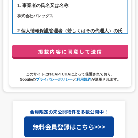
1. 事業者の氏名又は名称
株式会社バレッグス
2.個人情報保護管理者（若しくはその代理人）の氏
名又は職名、所属及び連絡先
管理者職名：代表取締役社長
連絡先：privacy@balleggs.co.jp
3. 個人情報の利用目的
このサイトはreCAPTCHAによって保護されており、
（1）お問い合わせ対応（本人への連絡を含む）のため
Googleの
プライバシーポリシー
と
利用規約
が適用されます。
（2）ご相談の対応（本人への連絡を含む）のため
（3）当サイトの各種サービスおよびサービスに関連した
各種情報のメールによるご案内のため
4. 個人情報取扱いの委託
会員限定の未公開物件を多数公開中！
当社は事業運営上、前項利用目的の範囲に限って個人情報
無料会員登録はこちら>>>
を外部に委託することがあります。この場合、個人情報保
護水準の高い委託先を選定し、個人情報の適正管理・機密
保持についての契約を交わし、適切な管理を実施させま