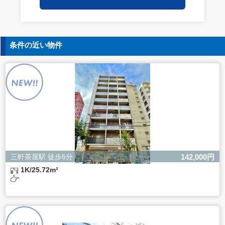
保持についての契約を交わし、適切な管理を実施させま
す。
5. 個人情報の開示等の請求
条件の近い物件
ご本人様は、当社に対してご自身の個人情報の開示等（利
用目的の通知、開示、内容の訂正・追加・削除、利用の停
止または消去、第三者への提供の停止）に関して、下記の
当社問合わせ窓口に申し出ることができます。その際、当
社はお客様ご本人を確認させていただいたうえで、合理的
な間内に対応いたします。
【お問合せ窓口】
株式会社バレッグス 個人情報問合せ窓口
住所 東京都目黒区鷹番2-5-21
電話 03-3794-1115
お問合せメールアドレス privacy@balleggs.co.jp
三軒茶屋駅 徒歩6分
142,000円
受付時間：平日10：30～17：00 ※弊社公休日を除く
1K/25.72m²
6. 個人情報を提供されることの任意性について
ご本人様が当社に個人情報を提供されるかどうかは任意に
よるものです。
ただし、必要な項目をいただけない場合、適切な対応がで