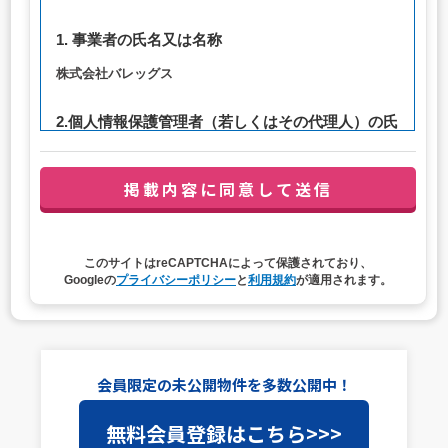
1. 事業者の氏名又は名称
株式会社バレッグス
2.個人情報保護管理者（若しくはその代理人）の氏
名又は職名、所属及び連絡先
管理者職名：代表取締役社長
連絡先：privacy@balleggs.co.jp
3. 個人情報の利用目的
このサイトはreCAPTCHAによって保護されており、
（1）お問い合わせ対応（本人への連絡を含む）のため
Googleの
プライバシーポリシー
と
利用規約
が適用されます。
（2）ご相談の対応（本人への連絡を含む）のため
（3）当サイトの各種サービスおよびサービスに関連した
各種情報のメールによるご案内のため
4. 個人情報取扱いの委託
会員限定の未公開物件を多数公開中！
当社は事業運営上、前項利用目的の範囲に限って個人情報
無料会員登録はこちら>>>
を外部に委託することがあります。この場合、個人情報保
護水準の高い委託先を選定し、個人情報の適正管理・機密