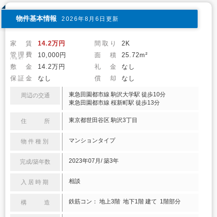
物件基本情報
2026年8月6日更新
家 賃
14.2万円
間取り
2K
管理費
10,000円
面 積
25.72m²
(共益費)
敷 金
14.2万円
礼 金
なし
保証金
なし
償 却
なし
東急田園都市線 駒沢大学駅 徒歩10分
周辺の交通
東急田園都市線 桜新町駅 徒歩13分
東京都世田谷区 駒沢3丁目
住 所
マンションタイプ
物件種別
2023年07月/ 築3年
完成/築年数
相談
入居時期
鉄筋コン： 地上3階 地下1階 建て 1階部分
構 造