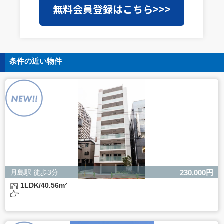
無料会員登録はこちら>>>
を外部に委託することがあります。この場合、個人情報保
護水準の高い委託先を選定し、個人情報の適正管理・機密
保持についての契約を交わし、適切な管理を実施させま
す。
5. 個人情報の開示等の請求
条件の近い物件
ご本人様は、当社に対してご自身の個人情報の開示等（利
用目的の通知、開示、内容の訂正・追加・削除、利用の停
止または消去、第三者への提供の停止）に関して、下記の
当社問合わせ窓口に申し出ることができます。その際、当
社はお客様ご本人を確認させていただいたうえで、合理的
な間内に対応いたします。
【お問合せ窓口】
株式会社バレッグス 個人情報問合せ窓口
住所 東京都目黒区鷹番2-5-21
電話 03-3794-1115
お問合せメールアドレス privacy@balleggs.co.jp
月島駅 徒歩3分
230,000円
受付時間：平日10：30～17：00 ※弊社公休日を除く
1LDK/40.56m²
6. 個人情報を提供されることの任意性について
ご本人様が当社に個人情報を提供されるかどうかは任意に
よるものです。