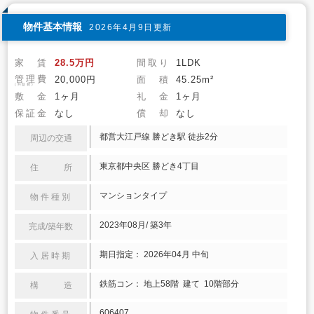
物件基本情報
2026年4月9日更新
家 賃
28.5万円
間取り
1LDK
管理費
20,000円
面 積
45.25m²
(共益費)
敷 金
1ヶ月
礼 金
1ヶ月
保証金
なし
償 却
なし
都営大江戸線 勝どき駅 徒歩2分
周辺の交通
東京都中央区 勝どき4丁目
住 所
マンションタイプ
物件種別
2023年08月/ 築3年
完成/築年数
期日指定： 2026年04月 中旬
入居時期
鉄筋コン： 地上58階 建て 10階部分
構 造
606407