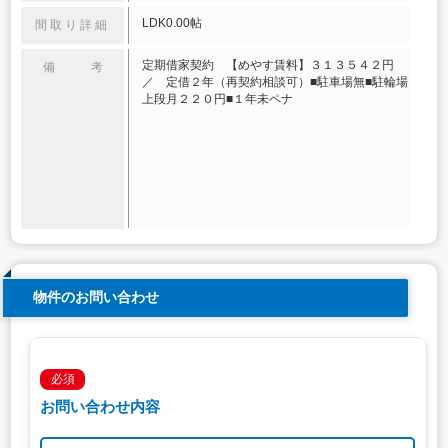
LDK0.00帖
間取り詳細
定期借家契約 【めやす賃料】３１３５４２円
備 考
／ 定借２年（再契約相談可）■駐車場無■駐輪場
上段月２２０円■１年未ペナ
物件のお問い合わせ
必須
お問い合わせ内容