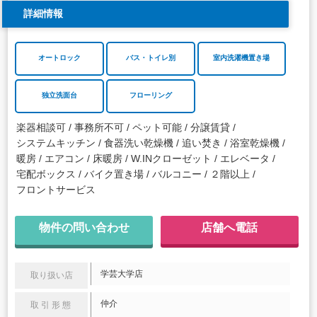
詳細情報
オートロック
バス・トイレ別
室内洗濯機置き場
独立洗面台
フローリング
楽器相談可
事務所不可
ペット可能
分譲賃貸
システムキッチン
食器洗い乾燥機
追い焚き
浴室乾燥機
暖房
エアコン
床暖房
W.INクローゼット
エレベータ
宅配ボックス
バイク置き場
バルコニー
２階以上
フロントサービス
物件の問い合わせ
店舗へ電話
学芸大学店
取り扱い店
仲介
取引形態