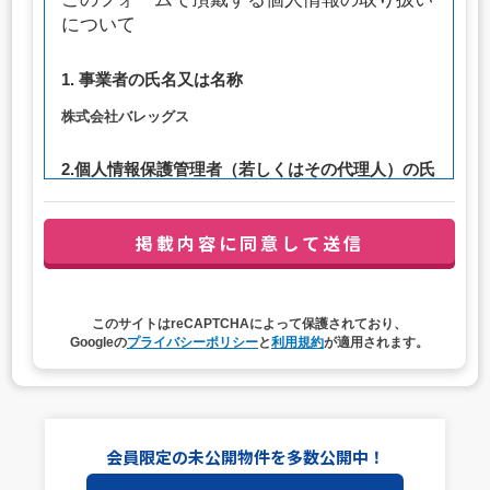
について
1. 事業者の氏名又は名称
株式会社バレッグス
2.個人情報保護管理者（若しくはその代理人）の氏
名又は職名、所属及び連絡先
管理者職名：代表取締役社長
連絡先：privacy@balleggs.co.jp
3. 個人情報の利用目的
このサイトはreCAPTCHAによって保護されており、
（1）お問い合わせ対応（本人への連絡を含む）のため
Googleの
プライバシーポリシー
と
利用規約
が適用されます。
（2）ご相談の対応（本人への連絡を含む）のため
（3）当サイトの各種サービスおよびサービスに関連した
各種情報のメールによるご案内のため
4. 個人情報取扱いの委託
会員限定の未公開物件を多数公開中！
当社は事業運営上、前項利用目的の範囲に限って個人情報