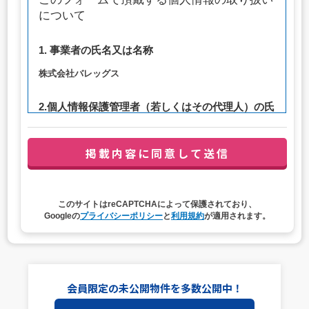
について
1. 事業者の氏名又は名称
株式会社バレッグス
2.個人情報保護管理者（若しくはその代理人）の氏
名又は職名、所属及び連絡先
管理者職名：代表取締役社長
連絡先：privacy@balleggs.co.jp
3. 個人情報の利用目的
このサイトはreCAPTCHAによって保護されており、
（1）お問い合わせ対応（本人への連絡を含む）のため
Googleの
プライバシーポリシー
と
利用規約
が適用されます。
（2）ご相談の対応（本人への連絡を含む）のため
（3）当サイトの各種サービスおよびサービスに関連した
各種情報のメールによるご案内のため
4. 個人情報取扱いの委託
会員限定の未公開物件を多数公開中！
当社は事業運営上、前項利用目的の範囲に限って個人情報