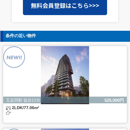
無料会員登録はこちら>>>
を外部に委託することがあります。この場合、個人情報保
護水準の高い委託先を選定し、個人情報の適正管理・機密
保持についての契約を交わし、適切な管理を実施させま
す。
5. 個人情報の開示等の請求
条件の近い物件
ご本人様は、当社に対してご自身の個人情報の開示等（利
用目的の通知、開示、内容の訂正・追加・削除、利用の停
止または消去、第三者への提供の停止）に関して、下記の
当社問合わせ窓口に申し出ることができます。その際、当
社はお客様ご本人を確認させていただいたうえで、合理的
な間内に対応いたします。
【お問合せ窓口】
株式会社バレッグス 個人情報問合せ窓口
住所 東京都目黒区鷹番2-5-21
電話 03-3794-1115
お問合せメールアドレス privacy@balleggs.co.jp
五反田駅 徒歩12分
525,000円
受付時間：平日10：30～17：00 ※弊社公休日を除く
2LDK/77.06m²
6. 個人情報を提供されることの任意性について
ご本人様が当社に個人情報を提供されるかどうかは任意に
よるものです。