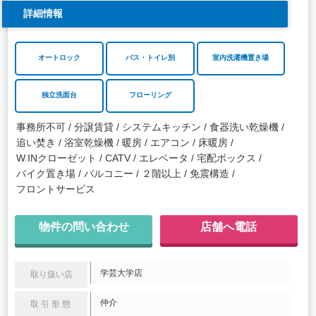
詳細情報
オートロック
バス・トイレ別
室内洗濯機置き場
独立洗面台
フローリング
事務所不可
分譲賃貸
システムキッチン
食器洗い乾燥機
追い焚き
浴室乾燥機
暖房
エアコン
床暖房
W.INクローゼット
CATV
エレベータ
宅配ボックス
バイク置き場
バルコニー
２階以上
免震構造
フロントサービス
物件の問い合わせ
店舗へ電話
学芸大学店
取り扱い店
仲介
取引形態