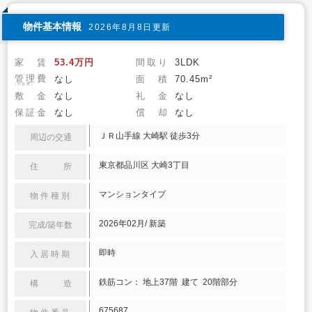
物件基本情報
2026年8月8日更新
家 賃
53.4万円
間取り
3LDK
管理費
なし
面 積
70.45m²
(共益費)
敷 金
なし
礼 金
なし
保証金
なし
償 却
なし
ＪＲ山手線 大崎駅 徒歩3分
周辺の交通
東京都品川区 大崎3丁目
住 所
マンションタイプ
物件種別
2026年02月/ 新築
完成/築年数
即時
入居時期
鉄筋コン： 地上37階 建て 20階部分
構 造
675687