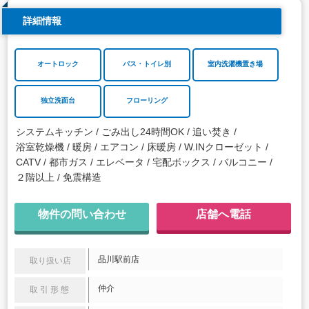
詳細情報
オートロック
バス・トイレ別
室内洗濯機置き場
独立洗面台
フローリング
システムキッチン
ごみ出し24時間OK
追い焚き
浴室乾燥機
暖房
エアコン
床暖房
W.INクローゼット
CATV
都市ガス
エレベータ
宅配ボックス
バルコニー
２階以上
免震構造
物件の問い合わせ
店舗へ電話
品川駅前店
取り扱い店
仲介
取引形態