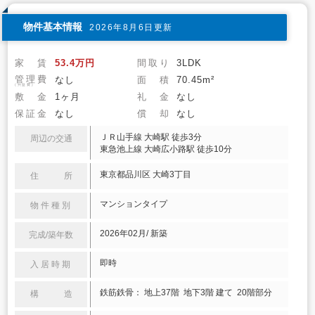
物件基本情報
2026年8月6日更新
家 賃
53.4万円
間取り
3LDK
管理費
なし
面 積
70.45m²
(共益費)
敷 金
1ヶ月
礼 金
なし
保証金
なし
償 却
なし
ＪＲ山手線 大崎駅 徒歩3分
周辺の交通
東急池上線 大崎広小路駅 徒歩10分
東京都品川区 大崎3丁目
住 所
マンションタイプ
物件種別
2026年02月/ 新築
完成/築年数
即時
入居時期
鉄筋鉄骨： 地上37階 地下3階 建て 20階部分
構 造