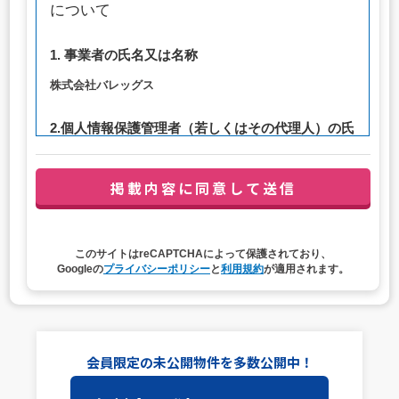
について
1. 事業者の氏名又は名称
株式会社バレッグス
2.個人情報保護管理者（若しくはその代理人）の氏
名又は職名、所属及び連絡先
管理者職名：代表取締役社長
連絡先：privacy@balleggs.co.jp
3. 個人情報の利用目的
このサイトはreCAPTCHAによって保護されており、
（1）お問い合わせ対応（本人への連絡を含む）のため
Googleの
プライバシーポリシー
と
利用規約
が適用されます。
（2）ご相談の対応（本人への連絡を含む）のため
（3）当サイトの各種サービスおよびサービスに関連した
各種情報のメールによるご案内のため
4. 個人情報取扱いの委託
会員限定の未公開物件を多数公開中！
当社は事業運営上、前項利用目的の範囲に限って個人情報