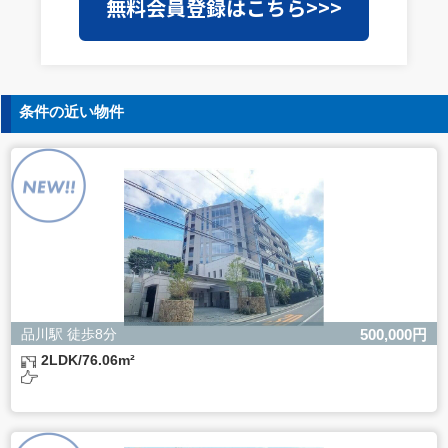
無料会員登録はこちら>>>
を外部に委託することがあります。この場合、個人情報保
護水準の高い委託先を選定し、個人情報の適正管理・機密
保持についての契約を交わし、適切な管理を実施させま
す。
5. 個人情報の開示等の請求
条件の近い物件
ご本人様は、当社に対してご自身の個人情報の開示等（利
用目的の通知、開示、内容の訂正・追加・削除、利用の停
止または消去、第三者への提供の停止）に関して、下記の
当社問合わせ窓口に申し出ることができます。その際、当
社はお客様ご本人を確認させていただいたうえで、合理的
な間内に対応いたします。
【お問合せ窓口】
株式会社バレッグス 個人情報問合せ窓口
住所 東京都目黒区鷹番2-5-21
電話 03-3794-1115
お問合せメールアドレス privacy@balleggs.co.jp
品川駅 徒歩8分
500,000円
受付時間：平日10：30～17：00 ※弊社公休日を除く
2LDK/76.06m²
6. 個人情報を提供されることの任意性について
ご本人様が当社に個人情報を提供されるかどうかは任意に
よるものです。