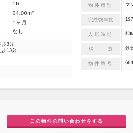
1R
り
マ
物件種別
24.00m²
積
19
完成/築年数
金
1ヶ月
却
なし
即
入居時期
徒歩3分
鉄
構 造
徒歩13分
68
物件番号
この物件の問い合わせをする