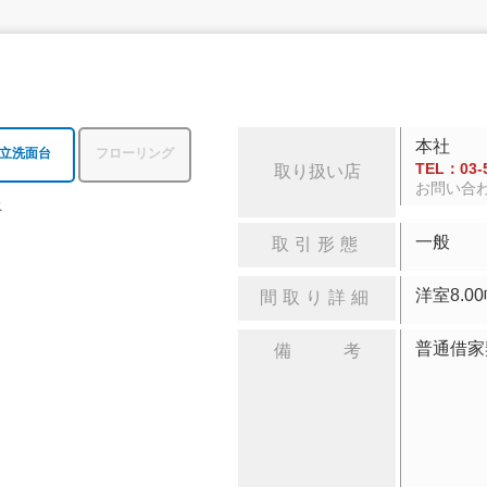
本社
立洗面台
フローリング
TEL：03-5
取り扱い店
お問い合
上
一般
取引形態
洋室
間取り詳細
普通借家
備 考