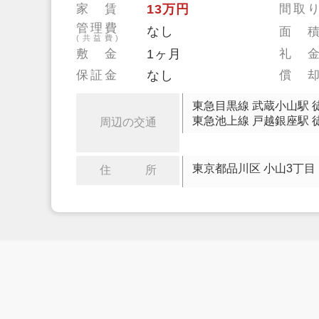
家 賃
13万円
間取
管理費
なし
面 
(共益費)
敷 金
1ヶ月
礼 
保証金
なし
償 
東急目黒線 武蔵小山駅 
東急池上線 戸越銀座駅 
周辺の交通
東京都品川区 小山3丁目
住 所