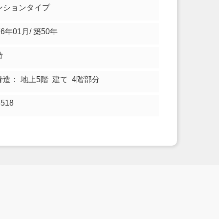
ンションタイプ
76年01月/ 築50年
時
骨造： 地上5階 建て 4階部分
4518