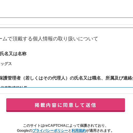
ームで頂戴する個人情報の取り扱いについて
の氏名又は名称
レッグス
報保護管理者（若しくはその代理人）の氏名又は職名、所属及び連絡
：代表取締役社長
y@balleggs.co.jp
報の利用目的
合わせ対応（本人への連絡を含む）のため
の対応（本人への連絡を含む）のため
このサイトはreCAPTCHAによって保護されており、
イトの各種サービスおよびサービスに関連した各種情報のメールによるご案内
Googleの
プライバシーポリシー
と
利用規約
が適用されます。