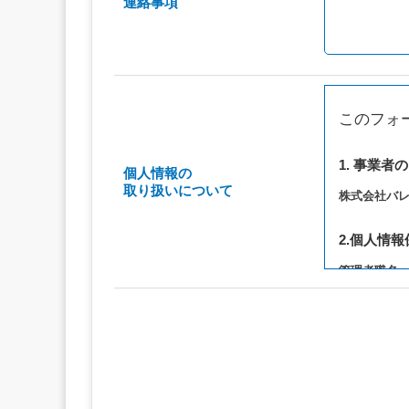
連絡事項
このフォ
1. 事業者
個人情報の
取り扱いについて
株式会社バ
2.個人情
管理者職名
連絡先：privac
3. 個人情
（1）お問い
（2）ご相談
（3）当サ