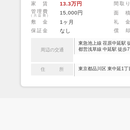
家 賃
13.3万円
間取
管理費
15,000円
面 
(共益費)
敷 金
1ヶ月
礼 
保証金
なし
償 
東急池上線 荏原中延駅 
都営浅草線 中延駅 徒歩
周辺の交通
東京都品川区 東中延1丁
住 所