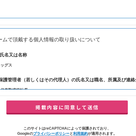
ームで頂戴する個人情報の取り扱いについて
の氏名又は名称
レッグス
報保護管理者（若しくはその代理人）の氏名又は職名、所属及び連絡
：代表取締役社長
y@balleggs.co.jp
報の利用目的
合わせ対応（本人への連絡を含む）のため
の対応（本人への連絡を含む）のため
このサイトはreCAPTCHAによって保護されており、
イトの各種サービスおよびサービスに関連した各種情報のメールによるご案内
Googleの
プライバシーポリシー
と
利用規約
が適用されます。