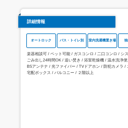
詳細情報
オートロック
バス・トイレ別
室内洗濯機置き場
独
楽器相談可
ペット可能
ガスコンロ
二口コンロ
シ
ごみ出し24時間OK
追い焚き
浴室乾燥機
温水洗浄便
BSアンテナ
光ファイバー
TVドアホン
防犯カメラ
宅配ボックス
バルコニー
２階以上