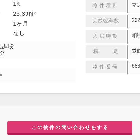
1K
り
マ
物件種別
23.39m²
積
20
完成/築年数
金
1ヶ月
却
なし
相
入居時期
徒歩1分
鉄
構 造
7分
68
物件番号
目
この物件の問い合わせをする