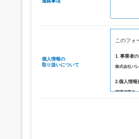
連絡事項
このフォ
1. 事業者
個人情報の
取り扱いについて
株式会社バ
2.個人情
管理者職名
連絡先：privac
3. 個人情
（1）お問い
（2）ご相談
（3）当サ