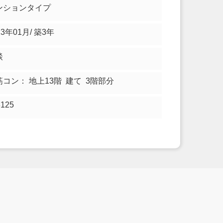
ンションタイプ
23年01月/ 築3年
談
筋コン： 地上13階 建て 3階部分
3125