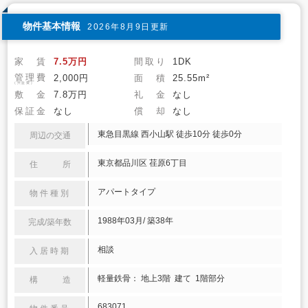
物件基本情報
2026年8月9日更新
家 賃
7.5万円
間取り
1DK
管理費
2,000円
面 積
25.55m²
(共益費)
敷 金
7.8万円
礼 金
なし
保証金
なし
償 却
なし
東急目黒線 西小山駅 徒歩10分 徒歩0分
周辺の交通
東京都品川区 荏原6丁目
住 所
アパートタイプ
物件種別
1988年03月/ 築38年
完成/築年数
相談
入居時期
軽量鉄骨： 地上3階 建て 1階部分
構 造
683071