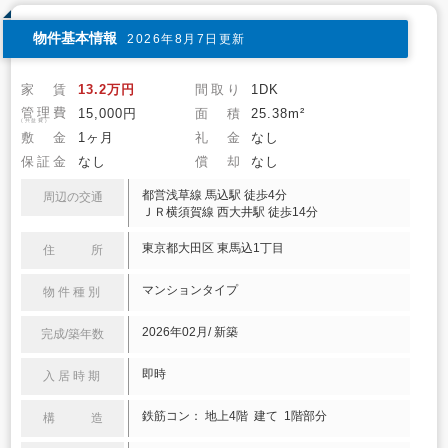
物件基本情報
2026年8月7日更新
家 賃
13.2万円
間取り
1DK
管理費
15,000円
面 積
25.38m²
(共益費)
敷 金
1ヶ月
礼 金
なし
保証金
なし
償 却
なし
都営浅草線 馬込駅 徒歩4分
周辺の交通
ＪＲ横須賀線 西大井駅 徒歩14分
東京都大田区 東馬込1丁目
住 所
マンションタイプ
物件種別
2026年02月/ 新築
完成/築年数
即時
入居時期
鉄筋コン： 地上4階 建て 1階部分
構 造