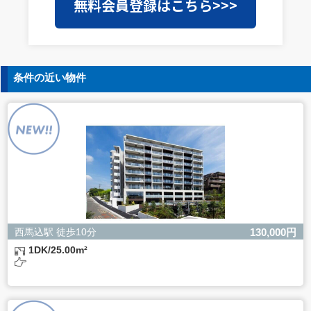
無料会員登録はこちら>>>
を外部に委託することがあります。この場合、個人情報保
護水準の高い委託先を選定し、個人情報の適正管理・機密
保持についての契約を交わし、適切な管理を実施させま
す。
5. 個人情報の開示等の請求
条件の近い物件
ご本人様は、当社に対してご自身の個人情報の開示等（利
用目的の通知、開示、内容の訂正・追加・削除、利用の停
止または消去、第三者への提供の停止）に関して、下記の
当社問合わせ窓口に申し出ることができます。その際、当
社はお客様ご本人を確認させていただいたうえで、合理的
な間内に対応いたします。
【お問合せ窓口】
株式会社バレッグス 個人情報問合せ窓口
住所 東京都目黒区鷹番2-5-21
電話 03-3794-1115
お問合せメールアドレス privacy@balleggs.co.jp
西馬込駅 徒歩10分
130,000円
受付時間：平日10：30～17：00 ※弊社公休日を除く
1DK/25.00m²
6. 個人情報を提供されることの任意性について
ご本人様が当社に個人情報を提供されるかどうかは任意に
よるものです。