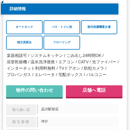
詳細情報
オートロック
バス・トイレ別
室内洗濯機置き場
独立洗面台
フローリング
楽器相談可
システムキッチン
ごみ出し24時間OK
浴室乾燥機
温水洗浄便座
エアコン
CATV
光ファイバー
インターネット利用料無料
TVドアホン
防犯カメラ
プロパンガス
エレベータ
宅配ボックス
バルコニー
物件の問い合わせ
店舗へ電話
品川駅前店
取り扱い店
仲介
取引形態