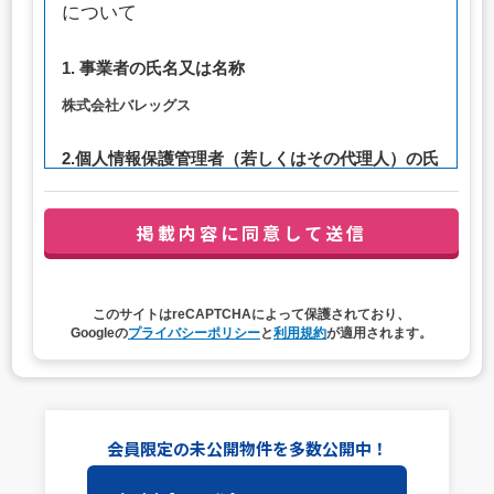
について
1. 事業者の氏名又は名称
株式会社バレッグス
2.個人情報保護管理者（若しくはその代理人）の氏
名又は職名、所属及び連絡先
管理者職名：代表取締役社長
連絡先：privacy@balleggs.co.jp
3. 個人情報の利用目的
このサイトはreCAPTCHAによって保護されており、
（1）お問い合わせ対応（本人への連絡を含む）のため
Googleの
プライバシーポリシー
と
利用規約
が適用されます。
（2）ご相談の対応（本人への連絡を含む）のため
（3）当サイトの各種サービスおよびサービスに関連した
各種情報のメールによるご案内のため
4. 個人情報取扱いの委託
会員限定の未公開物件を多数公開中！
当社は事業運営上、前項利用目的の範囲に限って個人情報