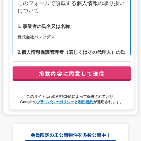
このフォームで頂戴する個人情報の取り扱い
について
1. 事業者の氏名又は名称
株式会社バレッグス
2.個人情報保護管理者（若しくはその代理人）の氏
名又は職名、所属及び連絡先
管理者職名：代表取締役社長
連絡先：privacy@balleggs.co.jp
3. 個人情報の利用目的
このサイトはreCAPTCHAによって保護されており、
（1）お問い合わせ対応（本人への連絡を含む）のため
Googleの
プライバシーポリシー
と
利用規約
が適用されます。
（2）ご相談の対応（本人への連絡を含む）のため
（3）当サイトの各種サービスおよびサービスに関連した
各種情報のメールによるご案内のため
4. 個人情報取扱いの委託
会員限定の未公開物件を多数公開中！