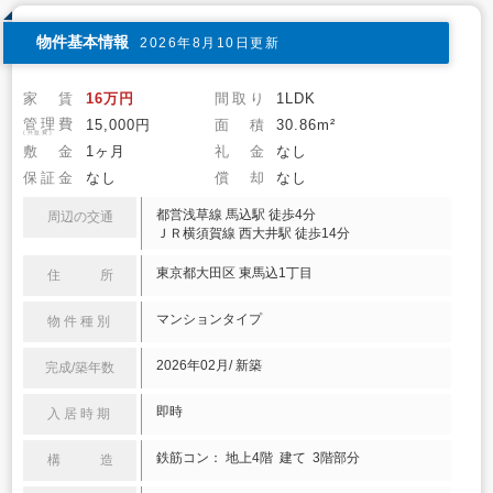
物件基本情報
2026年8月10日更新
家 賃
16万円
間取り
1LDK
管理費
15,000円
面 積
30.86m²
(共益費)
敷 金
1ヶ月
礼 金
なし
保証金
なし
償 却
なし
都営浅草線 馬込駅 徒歩4分
周辺の交通
ＪＲ横須賀線 西大井駅 徒歩14分
東京都大田区 東馬込1丁目
住 所
マンションタイプ
物件種別
2026年02月/ 新築
完成/築年数
即時
入居時期
鉄筋コン： 地上4階 建て 3階部分
構 造