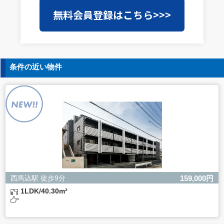
当社は事業運営上、前項利用目的の範囲に限って個人情報
無料会員登録はこちら>>>
を外部に委託することがあります。この場合、個人情報保
護水準の高い委託先を選定し、個人情報の適正管理・機密
保持についての契約を交わし、適切な管理を実施させま
す。
5. 個人情報の開示等の請求
条件の近い物件
ご本人様は、当社に対してご自身の個人情報の開示等（利
用目的の通知、開示、内容の訂正・追加・削除、利用の停
止または消去、第三者への提供の停止）に関して、下記の
当社問合わせ窓口に申し出ることができます。その際、当
社はお客様ご本人を確認させていただいたうえで、合理的
な間内に対応いたします。
【お問合せ窓口】
株式会社バレッグス 個人情報問合せ窓口
住所 東京都目黒区鷹番2-5-21
電話 03-3794-1115
お問合せメールアドレス privacy@balleggs.co.jp
西馬込駅 徒歩9分
159,000円
受付時間：平日10：30～17：00 ※弊社公休日を除く
1LDK/40.30m²
6. 個人情報を提供されることの任意性について
ご本人様が当社に個人情報を提供されるかどうかは任意に