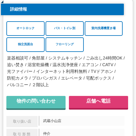
詳細情報
オートロック
バス・トイレ別
室内洗濯機置き場
独立洗面台
フローリング
楽器相談可
角部屋
システムキッチン
ごみ出し24時間OK
追い焚き
浴室乾燥機
温水洗浄便座
エアコン
CATV
光ファイバー
インターネット利用料無料
TVドアホン
防犯カメラ
プロパンガス
エレベータ
宅配ボックス
バルコニー
２階以上
物件の問い合わせ
店舗へ電話
武蔵小山店
取り扱い店
仲介
取引形態