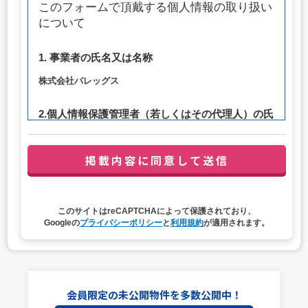
このフォームで頂戴する個人情報の取り扱い
について
1. 事業者の氏名又は名称
株式会社バレッグス
2.個人情報保護管理者（若しくはその代理人）の氏
名又は職名、所属及び連絡先
管理者職名：代表取締役社長
連絡先：privacy@balleggs.co.jp
3. 個人情報の利用目的
このサイトはreCAPTCHAによって保護されており、
（1）お問い合わせ対応（本人への連絡を含む）のため
Googleの
プライバシーポリシー
と
利用規約
が適用されます。
（2）ご相談の対応（本人への連絡を含む）のため
（3）当サイトの各種サービスおよびサービスに関連した
各種情報のメールによるご案内のため
4. 個人情報取扱いの委託
会員限定の未公開物件を多数公開中！