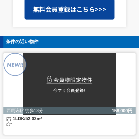
当社は事業運営上、前項利用目的の範囲に限って個人情報
無料会員登録はこちら>>>
を外部に委託することがあります。この場合、個人情報保
護水準の高い委託先を選定し、個人情報の適正管理・機密
保持についての契約を交わし、適切な管理を実施させま
す。
5. 個人情報の開示等の請求
条件の近い物件
ご本人様は、当社に対してご自身の個人情報の開示等（利
用目的の通知、開示、内容の訂正・追加・削除、利用の停
止または消去、第三者への提供の停止）に関して、下記の
当社問合わせ窓口に申し出ることができます。その際、当
社はお客様ご本人を確認させていただいたうえで、合理的
な間内に対応いたします。
【お問合せ窓口】
株式会社バレッグス 個人情報問合せ窓口
住所 東京都目黒区鷹番2-5-21
電話 03-3794-1115
お問合せメールアドレス privacy@balleggs.co.jp
西馬込駅 徒歩13分
158,000円
受付時間：平日10：30～17：00 ※弊社公休日を除く
1LDK/52.02m²
6. 個人情報を提供されることの任意性について
ご本人様が当社に個人情報を提供されるかどうかは任意に