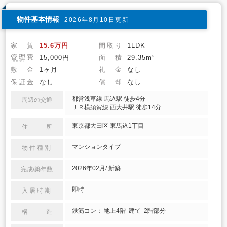
物件基本情報
2026年8月10日更新
家 賃
15.6万円
間取り
1LDK
管理費
15,000円
面 積
29.35m²
(共益費)
敷 金
1ヶ月
礼 金
なし
保証金
なし
償 却
なし
都営浅草線 馬込駅 徒歩4分
周辺の交通
ＪＲ横須賀線 西大井駅 徒歩14分
東京都大田区 東馬込1丁目
住 所
マンションタイプ
物件種別
2026年02月/ 新築
完成/築年数
即時
入居時期
鉄筋コン： 地上4階 建て 2階部分
構 造