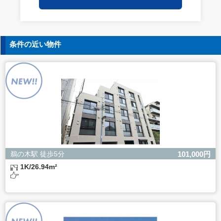
保持についての契約を交わし、適切な管理を実施させま
す。
5. 個人情報の開示等の請求
条件の近い物件
ご本人様は、当社に対してご自身の個人情報の開示等（利
用目的の通知、開示、内容の訂正・追加・削除、利用の停
止または消去、第三者への提供の停止）に関して、下記の
当社問合わせ窓口に申し出ることができます。その際、当
社はお客様ご本人を確認させていただいたうえで、合理的
な間内に対応いたします。
【お問合せ窓口】
株式会社バレッグス 個人情報問合せ窓口
住所 東京都目黒区鷹番2-5-21
電話 03-3794-1115
お問合せメールアドレス privacy@balleggs.co.jp
鵜の木駅 徒歩5分
101,000円
受付時間：平日10：30～17：00 ※弊社公休日を除く
1K/26.94m²
6. 個人情報を提供されることの任意性について
ご本人様が当社に個人情報を提供されるかどうかは任意に
よるものです。
ただし、必要な項目をいただけない場合、適切な対応がで