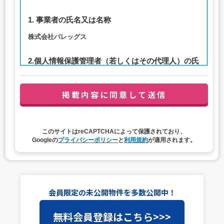
1. 事業者の氏名又は名称
株式会社バレッグス
2.個人情報保護管理者（若しくはその代理人）の氏
名又は職名、所属及び連絡先
管理者職名：代表取締役社長
連絡先：privacy@balleggs.co.jp
3. 個人情報の利用目的
このサイトはreCAPTCHAによって保護されており、
（1）お問い合わせ対応（本人への連絡を含む）のため
Googleの
プライバシーポリシー
と
利用規約
が適用されます。
（2）ご相談の対応（本人への連絡を含む）のため
（3）当サイトの各種サービスおよびサービスに関連した
各種情報のメールによるご案内のため
4. 個人情報取扱いの委託
会員限定の未公開物件を多数公開中！
当社は事業運営上、前項利用目的の範囲に限って個人情報
無料会員登録はこちら>>>
を外部に委託することがあります。この場合、個人情報保
護水準の高い委託先を選定し、個人情報の適正管理・機密