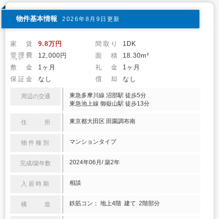
物件基本情報
2026年8月9日更新
家 賃
9.8万円
間取り
1DK
管理費
12,000円
面 積
18.30m²
(共益費)
敷 金
1ヶ月
礼 金
1ヶ月
保証金
なし
償 却
なし
東急多摩川線 沼部駅 徒歩5分
周辺の交通
東急池上線 御嶽山駅 徒歩13分
東京都大田区 田園調布南
住 所
マンションタイプ
物件種別
2024年06月/ 築2年
完成/築年数
相談
入居時期
鉄筋コン： 地上4階 建て 2階部分
構 造