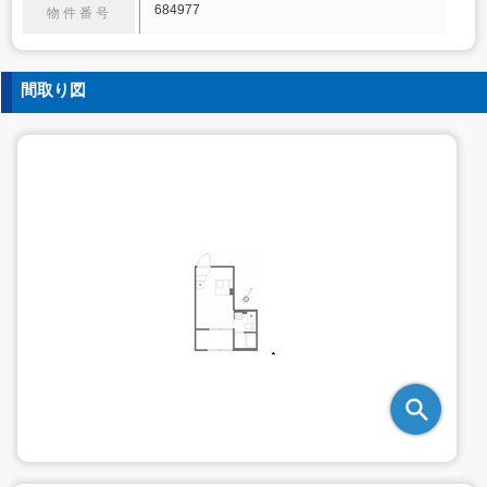
684977
物件番号
間取り図