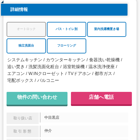
詳細情報
オートロック
バス・トイレ別
室内洗濯機置き場
独立洗面台
フローリング
システムキッチン
カウンターキッチン
食器洗い乾燥機
追い焚き
洗髪洗面化粧台
浴室乾燥機
温水洗浄便座
エアコン
W.INクローゼット
TVドアホン
都市ガス
宅配ボックス
バルコニー
物件の問い合わせ
店舗へ電話
中目黒店
取り扱い店
仲介
取引形態