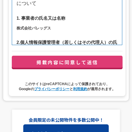
について
1. 事業者の氏名又は名称
株式会社バレッグス
2.個人情報保護管理者（若しくはその代理人）の氏
名又は職名、所属及び連絡先
管理者職名：代表取締役社長
連絡先：privacy@balleggs.co.jp
3. 個人情報の利用目的
このサイトはreCAPTCHAによって保護されており、
（1）お問い合わせ対応（本人への連絡を含む）のため
Googleの
プライバシーポリシー
と
利用規約
が適用されます。
（2）ご相談の対応（本人への連絡を含む）のため
（3）当サイトの各種サービスおよびサービスに関連した
各種情報のメールによるご案内のため
4. 個人情報取扱いの委託
会員限定の未公開物件を多数公開中！
当社は事業運営上、前項利用目的の範囲に限って個人情報