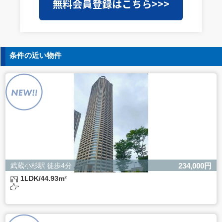
無料会員登録はこちら>>>
を外部に委託することがあります。この場合、個人情報保
護水準の高い委託先を選定し、個人情報の適正管理・機密
保持についての契約を交わし、適切な管理を実施させま
す。
5. 個人情報の開示等の請求
条件の近い物件
ご本人様は、当社に対してご自身の個人情報の開示等（利
用目的の通知、開示、内容の訂正・追加・削除、利用の停
止または消去、第三者への提供の停止）に関して、下記の
当社問合わせ窓口に申し出ることができます。その際、当
社はお客様ご本人を確認させていただいたうえで、合理的
な間内に対応いたします。
【お問合せ窓口】
株式会社バレッグス 個人情報問合せ窓口
住所 東京都目黒区鷹番2-5-21
電話 03-3794-1115
お問合せメールアドレス privacy@balleggs.co.jp
武蔵小杉駅 徒歩4分
234,000円
受付時間：平日10：30～17：00 ※弊社公休日を除く
1LDK/44.93m²
6. 個人情報を提供されることの任意性について
ご本人様が当社に個人情報を提供されるかどうかは任意に
よるものです。