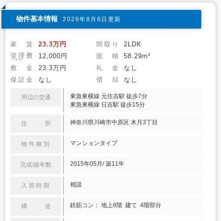
物件基本情報
2026年8月6日更新
家 賃
23.3万円
間取り
2LDK
管理費
12,000円
面 積
58.29m²
(共益費)
敷 金
23.3万円
礼 金
なし
保証金
なし
償 却
なし
東急東横線 元住吉駅 徒歩7分
周辺の交通
東急東横線 日吉駅 徒歩15分
神奈川県川崎市中原区 木月3丁目
住 所
マンションタイプ
物件種別
2015年05月/ 築11年
完成/築年数
相談
入居時期
鉄筋コン： 地上6階 建て 4階部分
構 造