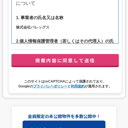
について
1. 事業者の氏名又は名称
株式会社バレッグス
2.個人情報保護管理者（若しくはその代理人）の氏
名又は職名、所属及び連絡先
管理者職名：代表取締役社長
連絡先：privacy@balleggs.co.jp
3. 個人情報の利用目的
このサイトはreCAPTCHAによって保護されており、
（1）お問い合わせ対応（本人への連絡を含む）のため
Googleの
プライバシーポリシー
と
利用規約
が適用されます。
（2）ご相談の対応（本人への連絡を含む）のため
（3）当サイトの各種サービスおよびサービスに関連した
各種情報のメールによるご案内のため
4. 個人情報取扱いの委託
会員限定の未公開物件を多数公開中！
当社は事業運営上、前項利用目的の範囲に限って個人情報