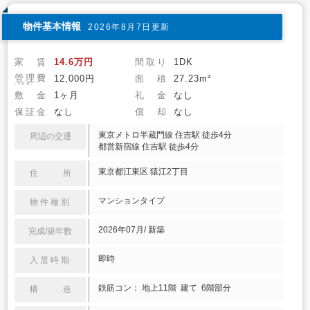
物件基本情報
2026年8月7日更新
家 賃
14.6万円
間取り
1DK
管理費
12,000円
面 積
27.23m²
(共益費)
敷 金
1ヶ月
礼 金
なし
保証金
なし
償 却
なし
東京メトロ半蔵門線 住吉駅 徒歩4分
周辺の交通
都営新宿線 住吉駅 徒歩4分
東京都江東区 猿江2丁目
住 所
マンションタイプ
物件種別
2026年07月/ 新築
完成/築年数
即時
入居時期
鉄筋コン： 地上11階 建て 6階部分
構 造