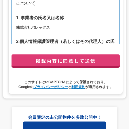
について
1. 事業者の氏名又は名称
株式会社バレッグス
2.個人情報保護管理者（若しくはその代理人）の氏
名又は職名、所属及び連絡先
管理者職名：代表取締役社長
連絡先：privacy@balleggs.co.jp
3. 個人情報の利用目的
このサイトはreCAPTCHAによって保護されており、
（1）お問い合わせ対応（本人への連絡を含む）のため
Googleの
プライバシーポリシー
と
利用規約
が適用されます。
（2）ご相談の対応（本人への連絡を含む）のため
（3）当サイトの各種サービスおよびサービスに関連した
各種情報のメールによるご案内のため
4. 個人情報取扱いの委託
会員限定の未公開物件を多数公開中！
当社は事業運営上、前項利用目的の範囲に限って個人情報