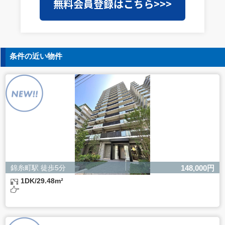
無料会員登録はこちら>>>
を外部に委託することがあります。この場合、個人情報保
護水準の高い委託先を選定し、個人情報の適正管理・機密
保持についての契約を交わし、適切な管理を実施させま
す。
5. 個人情報の開示等の請求
条件の近い物件
ご本人様は、当社に対してご自身の個人情報の開示等（利
用目的の通知、開示、内容の訂正・追加・削除、利用の停
止または消去、第三者への提供の停止）に関して、下記の
当社問合わせ窓口に申し出ることができます。その際、当
社はお客様ご本人を確認させていただいたうえで、合理的
な間内に対応いたします。
【お問合せ窓口】
株式会社バレッグス 個人情報問合せ窓口
住所 東京都目黒区鷹番2-5-21
電話 03-3794-1115
お問合せメールアドレス privacy@balleggs.co.jp
錦糸町駅 徒歩5分
148,000円
受付時間：平日10：30～17：00 ※弊社公休日を除く
1DK/29.48m²
6. 個人情報を提供されることの任意性について
ご本人様が当社に個人情報を提供されるかどうかは任意に
よるものです。