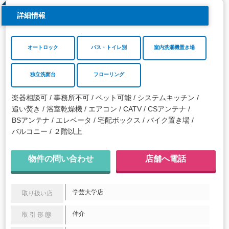
詳細情報
オートロック
バス・トイレ別
室内洗濯機置き場
独立洗面台
フローリング
楽器相談可
事務所不可
ペット可能
システムキッチン
追い焚き
浴室乾燥機
エアコン
CATV
CSアンテナ
BSアンテナ
エレベータ
宅配ボックス
バイク置き場
バルコニー
２階以上
物件の問い合わせ
店舗へ電話
学芸大学店
取り扱い店
仲介
取引形態