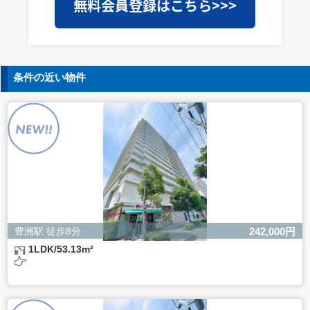
無料会員登録はこちら>>>
を外部に委託することがあります。この場合、個人情報保
護水準の高い委託先を選定し、個人情報の適正管理・機密
保持についての契約を交わし、適切な管理を実施させま
す。
5. 個人情報の開示等の請求
条件の近い物件
ご本人様は、当社に対してご自身の個人情報の開示等（利
用目的の通知、開示、内容の訂正・追加・削除、利用の停
止または消去、第三者への提供の停止）に関して、下記の
当社問合わせ窓口に申し出ることができます。その際、当
社はお客様ご本人を確認させていただいたうえで、合理的
な間内に対応いたします。
【お問合せ窓口】
株式会社バレッグス 個人情報問合せ窓口
住所 東京都目黒区鷹番2-5-21
電話 03-3794-1115
お問合せメールアドレス privacy@balleggs.co.jp
豊洲駅 徒歩8分
242,000円
受付時間：平日10：30～17：00 ※弊社公休日を除く
1LDK/53.13m²
6. 個人情報を提供されることの任意性について
ご本人様が当社に個人情報を提供されるかどうかは任意に
よるものです。