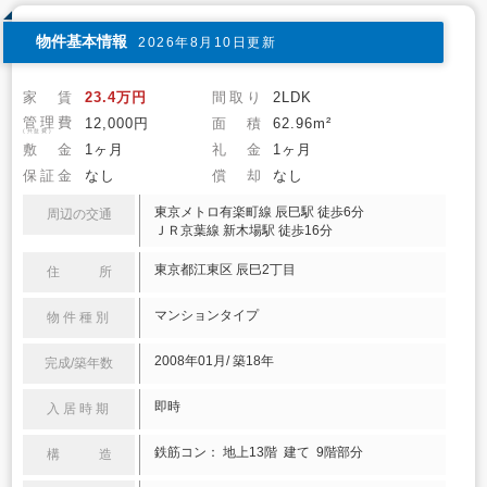
物件基本情報
2026年8月10日更新
家 賃
23.4万円
間取り
2LDK
管理費
12,000円
面 積
62.96m²
(共益費)
敷 金
1ヶ月
礼 金
1ヶ月
保証金
なし
償 却
なし
東京メトロ有楽町線 辰巳駅 徒歩6分
周辺の交通
ＪＲ京葉線 新木場駅 徒歩16分
東京都江東区 辰巳2丁目
住 所
マンションタイプ
物件種別
2008年01月/ 築18年
完成/築年数
即時
入居時期
鉄筋コン： 地上13階 建て 9階部分
構 造