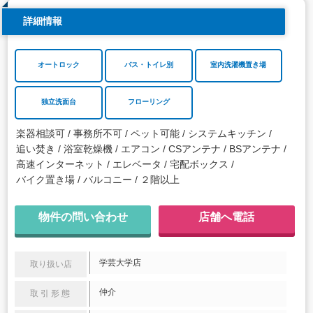
詳細情報
オートロック
バス・トイレ別
室内洗濯機置き場
独立洗面台
フローリング
楽器相談可
事務所不可
ペット可能
システムキッチン
追い焚き
浴室乾燥機
エアコン
CSアンテナ
BSアンテナ
高速インターネット
エレベータ
宅配ボックス
バイク置き場
バルコニー
２階以上
物件の問い合わせ
店舗へ電話
学芸大学店
取り扱い店
仲介
取引形態