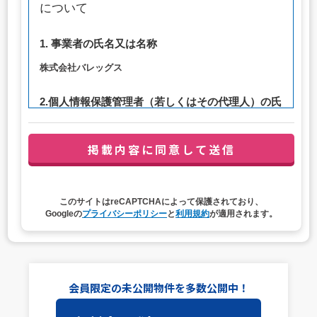
について
1. 事業者の氏名又は名称
株式会社バレッグス
2.個人情報保護管理者（若しくはその代理人）の氏
名又は職名、所属及び連絡先
管理者職名：代表取締役社長
連絡先：privacy@balleggs.co.jp
3. 個人情報の利用目的
このサイトはreCAPTCHAによって保護されており、
（1）お問い合わせ対応（本人への連絡を含む）のため
Googleの
プライバシーポリシー
と
利用規約
が適用されます。
（2）ご相談の対応（本人への連絡を含む）のため
（3）当サイトの各種サービスおよびサービスに関連した
各種情報のメールによるご案内のため
4. 個人情報取扱いの委託
会員限定の未公開物件を多数公開中！
当社は事業運営上、前項利用目的の範囲に限って個人情報