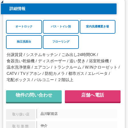
詳細情報
オートロック
バス・トイレ別
室内洗濯機置き場
独立洗面台
フローリング
分譲賃貸
システムキッチン
ごみ出し24時間OK
食器洗い乾燥機
ディスポーザー
追い焚き
浴室乾燥機
温水洗浄便座
エアコン
トランクルーム
W.INクローゼット
CATV
TVドアホン
防犯カメラ
都市ガス
エレベータ
宅配ボックス
バルコニー
２階以上
物件の問い合わせ
店舗へ電話
品川駅前店
取り扱い店
仲介
取引形態