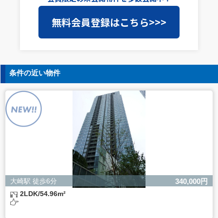
当社は事業運営上、前項利用目的の範囲に限って個人情報
無料会員登録はこちら>>>
を外部に委託することがあります。この場合、個人情報保
護水準の高い委託先を選定し、個人情報の適正管理・機密
保持についての契約を交わし、適切な管理を実施させま
す。
5. 個人情報の開示等の請求
条件の近い物件
ご本人様は、当社に対してご自身の個人情報の開示等（利
用目的の通知、開示、内容の訂正・追加・削除、利用の停
止または消去、第三者への提供の停止）に関して、下記の
当社問合わせ窓口に申し出ることができます。その際、当
社はお客様ご本人を確認させていただいたうえで、合理的
な間内に対応いたします。
【お問合せ窓口】
株式会社バレッグス 個人情報問合せ窓口
住所 東京都目黒区鷹番2-5-21
電話 03-3794-1115
お問合せメールアドレス privacy@balleggs.co.jp
大崎駅 徒歩6分
340,000円
受付時間：平日10：30～17：00 ※弊社公休日を除く
2LDK/54.96m²
6. 個人情報を提供されることの任意性について