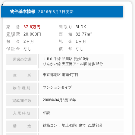
物件基本情報
2026年8月7日更新
家 賃
37.8万円
間取り
3LDK
管理費
20,000円
面 積
82.77m²
(共益費)
敷 金
2ヶ月
礼 金
1ヶ月
保証金
なし
償 却
なし
ＪＲ山手線 品川駅 徒歩10分
周辺の交通
りんかい線 天王洲アイル駅 徒歩15分
東京都港区 港南4丁目
住 所
マンションタイプ
物件種別
2008年04月/ 築18年
完成/築年数
相談
入居時期
鉄筋コン： 地上43階 建て 21階部分
構 造