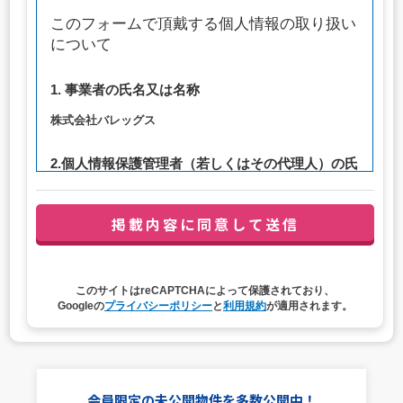
このフォームで頂戴する個人情報の取り扱い
について
1. 事業者の氏名又は名称
株式会社バレッグス
2.個人情報保護管理者（若しくはその代理人）の氏
名又は職名、所属及び連絡先
管理者職名：代表取締役社長
連絡先：privacy@balleggs.co.jp
3. 個人情報の利用目的
このサイトはreCAPTCHAによって保護されており、
（1）お問い合わせ対応（本人への連絡を含む）のため
Googleの
プライバシーポリシー
と
利用規約
が適用されます。
（2）ご相談の対応（本人への連絡を含む）のため
（3）当サイトの各種サービスおよびサービスに関連した
各種情報のメールによるご案内のため
4. 個人情報取扱いの委託
会員限定の未公開物件を多数公開中！