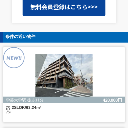
当社は事業運営上、前項利用目的の範囲に限って個人情報
無料会員登録はこちら>>>
を外部に委託することがあります。この場合、個人情報保
護水準の高い委託先を選定し、個人情報の適正管理・機密
保持についての契約を交わし、適切な管理を実施させま
す。
5. 個人情報の開示等の請求
条件の近い物件
ご本人様は、当社に対してご自身の個人情報の開示等（利
用目的の通知、開示、内容の訂正・追加・削除、利用の停
止または消去、第三者への提供の停止）に関して、下記の
当社問合わせ窓口に申し出ることができます。その際、当
社はお客様ご本人を確認させていただいたうえで、合理的
な間内に対応いたします。
【お問合せ窓口】
株式会社バレッグス 個人情報問合せ窓口
住所 東京都目黒区鷹番2-5-21
電話 03-3794-1115
お問合せメールアドレス privacy@balleggs.co.jp
学芸大学駅 徒歩11分
420,000円
受付時間：平日10：30～17：00 ※弊社公休日を除く
2SLDK/63.24m²
6. 個人情報を提供されることの任意性について
ご本人様が当社に個人情報を提供されるかどうかは任意に