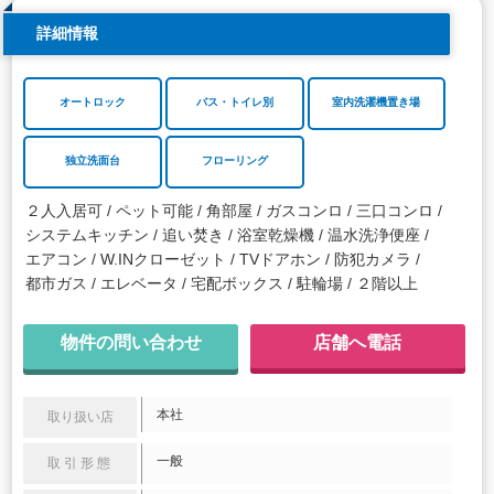
詳細情報
オートロック
バス・トイレ別
室内洗濯機置き場
独立洗面台
フローリング
２人入居可
ペット可能
角部屋
ガスコンロ
三口コンロ
システムキッチン
追い焚き
浴室乾燥機
温水洗浄便座
エアコン
W.INクローゼット
TVドアホン
防犯カメラ
都市ガス
エレベータ
宅配ボックス
駐輪場
２階以上
物件の問い合わせ
店舗へ電話
本社
取り扱い店
一般
取引形態