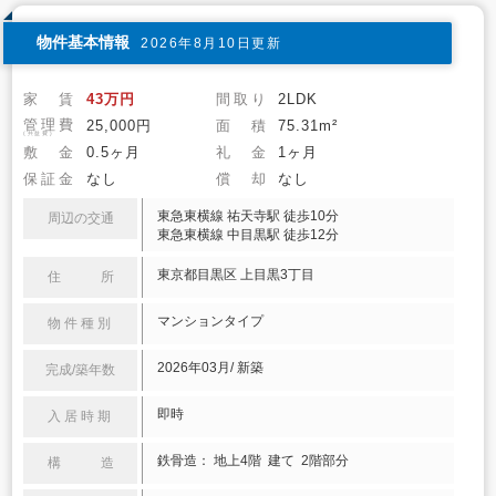
物件基本情報
2026年8月10日更新
家 賃
43万円
間取り
2LDK
管理費
25,000円
面 積
75.31m²
(共益費)
敷 金
0.5ヶ月
礼 金
1ヶ月
保証金
なし
償 却
なし
東急東横線 祐天寺駅 徒歩10分
周辺の交通
東急東横線 中目黒駅 徒歩12分
東京都目黒区 上目黒3丁目
住 所
マンションタイプ
物件種別
2026年03月/ 新築
完成/築年数
即時
入居時期
鉄骨造： 地上4階 建て 2階部分
構 造