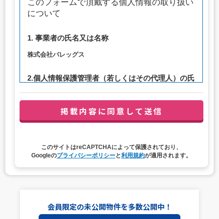
このフォームで頂戴する個人情報の取り扱い
について
1. 事業者の氏名又は名称
株式会社バレッグス
2.個人情報保護管理者（若しくはその代理人）の氏
名又は職名、所属及び連絡先
管理者職名：代表取締役社長
連絡先：privacy@balleggs.co.jp
3. 個人情報の利用目的
このサイトはreCAPTCHAによって保護されており、
（1）お問い合わせ対応（本人への連絡を含む）のため
Googleの
プライバシーポリシー
と
利用規約
が適用されます。
（2）ご相談の対応（本人への連絡を含む）のため
（3）当サイトの各種サービスおよびサービスに関連した
各種情報のメールによるご案内のため
4. 個人情報取扱いの委託
会員限定の未公開物件を多数公開中！