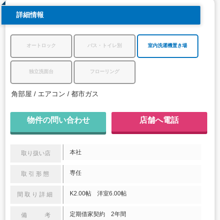
詳細情報
オートロック
バス・トイレ別
室内洗濯機置き場
独立洗面台
フローリング
角部屋
エアコン
都市ガス
物件の問い合わせ
店舗へ電話
本社
取り扱い店
専任
取引形態
K2.00帖 洋室6.00帖
間取り詳細
定期借家契約 2年間
備 考