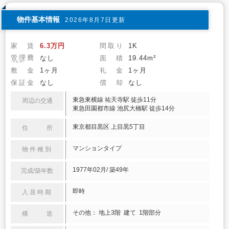
物件基本情報
2026年8月7日更新
家 賃
6.3万円
間取り
1K
管理費
なし
面 積
19.44m²
(共益費)
敷 金
1ヶ月
礼 金
1ヶ月
保証金
なし
償 却
なし
東急東横線 祐天寺駅 徒歩11分
周辺の交通
東急田園都市線 池尻大橋駅 徒歩14分
東京都目黒区 上目黒5丁目
住 所
マンションタイプ
物件種別
1977年02月/ 築49年
完成/築年数
即時
入居時期
その他： 地上3階 建て 1階部分
構 造