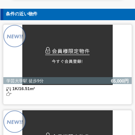
5. 個人情報の開示等の請求
条件の近い物件
ご本人様は、当社に対してご自身の個人情報の開示等（利
用目的の通知、開示、内容の訂正・追加・削除、利用の停
止または消去、第三者への提供の停止）に関して、下記の
当社問合わせ窓口に申し出ることができます。その際、当
社はお客様ご本人を確認させていただいたうえで、合理的
な間内に対応いたします。
【お問合せ窓口】
株式会社バレッグス 個人情報問合せ窓口
住所 東京都目黒区鷹番2-5-21
電話 03-3794-1115
お問合せメールアドレス privacy@balleggs.co.jp
学芸大学駅 徒歩9分
65,000円
受付時間：平日10：30～17：00 ※弊社公休日を除く
1K/16.51m²
6. 個人情報を提供されることの任意性について
ご本人様が当社に個人情報を提供されるかどうかは任意に
よるものです。
ただし、必要な項目をいただけない場合、適切な対応がで
きない場合があります。