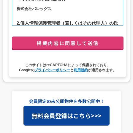
株式会社バレッグス
2.個人情報保護管理者（若しくはその代理人）の氏
名又は職名、所属及び連絡先
管理者職名：代表取締役社長
連絡先：privacy@balleggs.co.jp
3. 個人情報の利用目的
このサイトはreCAPTCHAによって保護されており、
（1）お問い合わせ対応（本人への連絡を含む）のため
Googleの
プライバシーポリシー
と
利用規約
が適用されます。
（2）ご相談の対応（本人への連絡を含む）のため
（3）当サイトの各種サービスおよびサービスに関連した
各種情報のメールによるご案内のため
4. 個人情報取扱いの委託
会員限定の未公開物件を多数公開中！
当社は事業運営上、前項利用目的の範囲に限って個人情報
無料会員登録はこちら>>>
を外部に委託することがあります。この場合、個人情報保
護水準の高い委託先を選定し、個人情報の適正管理・機密
保持についての契約を交わし、適切な管理を実施させま
す。