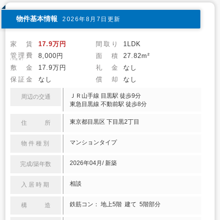
物件基本情報
2026年8月7日更新
家 賃
17.9万円
間取り
1LDK
管理費
8,000円
面 積
27.82m²
(共益費)
敷 金
17.9万円
礼 金
なし
保証金
なし
償 却
なし
ＪＲ山手線 目黒駅 徒歩9分
周辺の交通
東急目黒線 不動前駅 徒歩8分
東京都目黒区 下目黒2丁目
住 所
マンションタイプ
物件種別
2026年04月/ 新築
完成/築年数
相談
入居時期
鉄筋コン： 地上5階 建て 5階部分
構 造