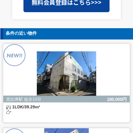
無料会員登録はこちら>>>
を外部に委託することがあります。この場合、個人情報保
護水準の高い委託先を選定し、個人情報の適正管理・機密
保持についての契約を交わし、適切な管理を実施させま
す。
5. 個人情報の開示等の請求
条件の近い物件
ご本人様は、当社に対してご自身の個人情報の開示等（利
用目的の通知、開示、内容の訂正・追加・削除、利用の停
止または消去、第三者への提供の停止）に関して、下記の
当社問合わせ窓口に申し出ることができます。その際、当
社はお客様ご本人を確認させていただいたうえで、合理的
な間内に対応いたします。
【お問合せ窓口】
株式会社バレッグス 個人情報問合せ窓口
住所 東京都目黒区鷹番2-5-21
電話 03-3794-1115
お問合せメールアドレス privacy@balleggs.co.jp
恵比寿駅 徒歩10分
180,000円
受付時間：平日10：30～17：00 ※弊社公休日を除く
1LDK/39.29m²
6. 個人情報を提供されることの任意性について
ご本人様が当社に個人情報を提供されるかどうかは任意に
よるものです。