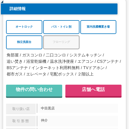
詳細情報
オートロック
バス・トイレ別
室内洗濯機置き場
独立洗面台
フローリング
角部屋
ガスコンロ
二口コンロ
システムキッチン
追い焚き
浴室乾燥機
温水洗浄便座
エアコン
CSアンテナ
BSアンテナ
インターネット利用料無料
TVドアホン
都市ガス
エレベータ
宅配ボックス
２階以上
物件の問い合わせ
店舗へ電話
中目黒店
取り扱い店
仲介
取引形態