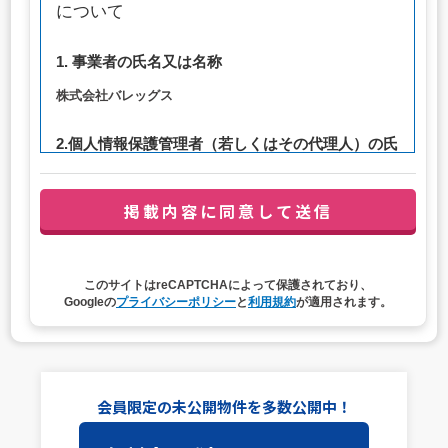
について
1. 事業者の氏名又は名称
株式会社バレッグス
2.個人情報保護管理者（若しくはその代理人）の氏
名又は職名、所属及び連絡先
管理者職名：代表取締役社長
連絡先：privacy@balleggs.co.jp
3. 個人情報の利用目的
このサイトはreCAPTCHAによって保護されており、
（1）お問い合わせ対応（本人への連絡を含む）のため
Googleの
プライバシーポリシー
と
利用規約
が適用されます。
（2）ご相談の対応（本人への連絡を含む）のため
（3）当サイトの各種サービスおよびサービスに関連した
各種情報のメールによるご案内のため
4. 個人情報取扱いの委託
会員限定の未公開物件を多数公開中！
当社は事業運営上、前項利用目的の範囲に限って個人情報