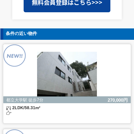
無料会員登録はこちら>>>
を外部に委託することがあります。この場合、個人情報保
護水準の高い委託先を選定し、個人情報の適正管理・機密
保持についての契約を交わし、適切な管理を実施させま
す。
5. 個人情報の開示等の請求
条件の近い物件
ご本人様は、当社に対してご自身の個人情報の開示等（利
用目的の通知、開示、内容の訂正・追加・削除、利用の停
止または消去、第三者への提供の停止）に関して、下記の
当社問合わせ窓口に申し出ることができます。その際、当
社はお客様ご本人を確認させていただいたうえで、合理的
な間内に対応いたします。
【お問合せ窓口】
株式会社バレッグス 個人情報問合せ窓口
住所 東京都目黒区鷹番2-5-21
電話 03-3794-1115
お問合せメールアドレス privacy@balleggs.co.jp
都立大学駅 徒歩7分
270,000円
受付時間：平日10：30～17：00 ※弊社公休日を除く
2LDK/58.31m²
6. 個人情報を提供されることの任意性について
ご本人様が当社に個人情報を提供されるかどうかは任意に
よるものです。