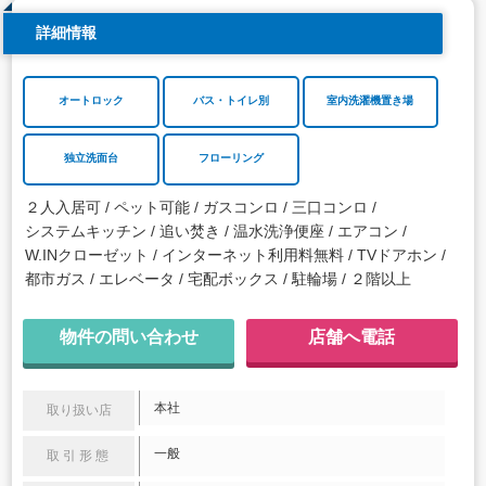
詳細情報
オートロック
バス・トイレ別
室内洗濯機置き場
独立洗面台
フローリング
２人入居可
ペット可能
ガスコンロ
三口コンロ
システムキッチン
追い焚き
温水洗浄便座
エアコン
W.INクローゼット
インターネット利用料無料
TVドアホン
都市ガス
エレベータ
宅配ボックス
駐輪場
２階以上
物件の問い合わせ
店舗へ電話
本社
取り扱い店
一般
取引形態