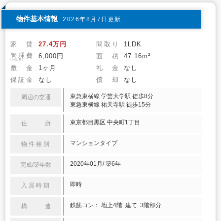
物件基本情報
2026年8月7日更新
家 賃
27.4万円
間取り
1LDK
管理費
6,000円
面 積
47.16m²
(共益費)
敷 金
1ヶ月
礼 金
なし
保証金
なし
償 却
なし
東急東横線 学芸大学駅 徒歩8分
周辺の交通
東急東横線 祐天寺駅 徒歩15分
東京都目黒区 中央町1丁目
住 所
マンションタイプ
物件種別
2020年01月/ 築6年
完成/築年数
即時
入居時期
鉄筋コン： 地上4階 建て 3階部分
構 造