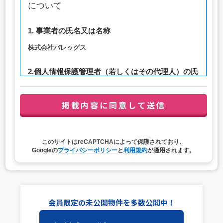
について
1. 事業者の氏名又は名称
株式会社バレッグス
2.個人情報保護管理者（若しくはその代理人）の氏
名又は職名、所属及び連絡先
管理者職名：代表取締役社長
連絡先：privacy@balleggs.co.jp
3. 個人情報の利用目的
このサイトはreCAPTCHAによって保護されており、
（1）お問い合わせ対応（本人への連絡を含む）のため
Googleの
プライバシーポリシー
と
利用規約
が適用されます。
（2）ご相談の対応（本人への連絡を含む）のため
（3）当サイトの各種サービスおよびサービスに関連した
各種情報のメールによるご案内のため
4. 個人情報取扱いの委託
会員限定の未公開物件を多数公開中！
当社は事業運営上、前項利用目的の範囲に限って個人情報